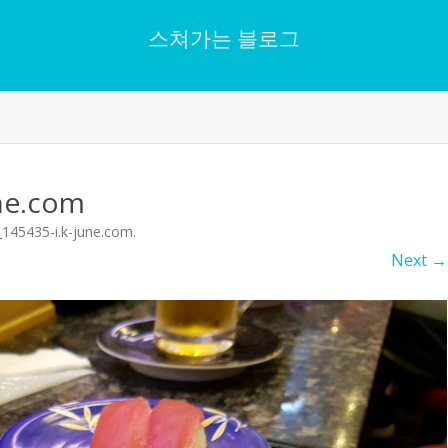
스쳐가는 블로그
Skip
to
content
ne.com
145435-i.k-june.com
.
Next →