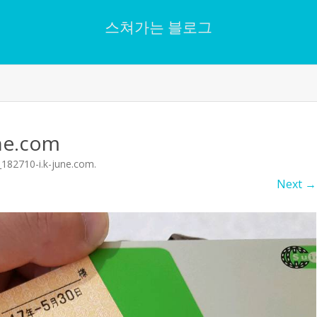
스쳐가는 블로그
Skip
to
content
ne.com
182710-i.k-june.com
.
Next →