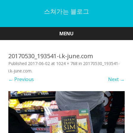
스쳐가는 블로그
MENU
Skip
to
content
20170530_193541-i.k-june.com
Published
2017-06-02
at
1024 × 768
in
20170530_193541-
i.k-june.com
.
← Previous
Next →