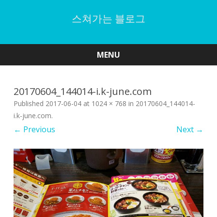
스쳐가는 블로그
MENU
Skip
to
content
20170604_144014-i.k-june.com
Published
2017-06-04
at
1024 × 768
in
20170604_144014-
i.k-june.com
.
← Previous
Next →