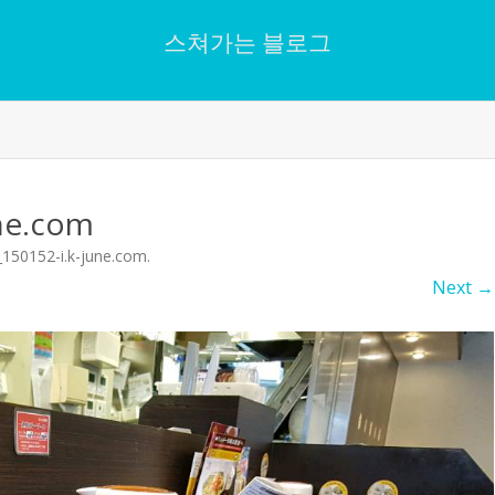
스쳐가는 블로그
Skip
to
content
ne.com
150152-i.k-june.com
.
Next →