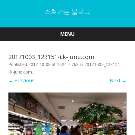
스쳐가는 블로그
MENU
Skip
to
content
20171003_123151-i.k-june.com
Published
2017-10-08
at
1024 × 768
in
20171003_123151-
i.k-june.com
.
← Previous
Next →