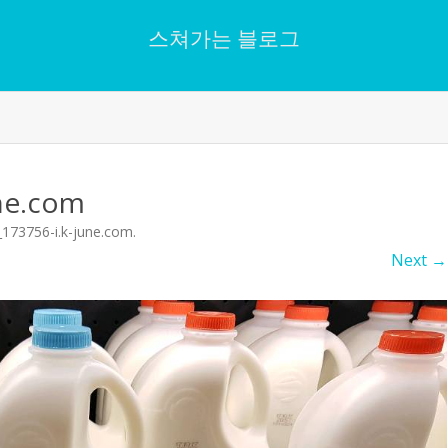
스쳐가는 블로그
Skip
to
content
ne.com
173756-i.k-june.com
.
Next →