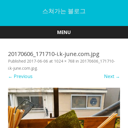
스쳐가는 블로그
MENU
Skip
to
content
20170606_171710-i.k-june.com.jpg
Published
2017-06-06
at
1024 × 768
in
20170606_171710-
i.k-june.com.jpg
.
← Previous
Next →