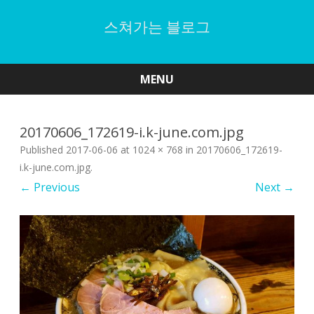
스쳐가는 블로그
MENU
Skip
to
content
20170606_172619-i.k-june.com.jpg
Published
2017-06-06
at
1024 × 768
in
20170606_172619-
i.k-june.com.jpg
.
← Previous
Next →