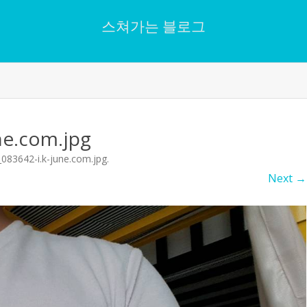
스쳐가는 블로그
Skip
to
content
ne.com.jpg
083642-i.k-june.com.jpg
.
Next →