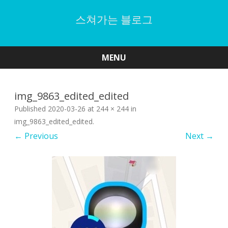
스쳐가는 블로그
MENU
Skip
to
content
img_9863_edited_edited
Published
2020-03-26
at
244 × 244
in
img_9863_edited_edited
.
← Previous
Next →