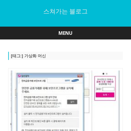
스쳐가는 블로그
MENU
Skip
to
content
[태그:]
가상화 머신