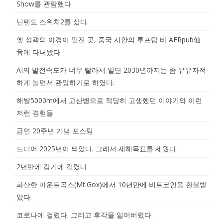
Show를 관람했다
닌텐도 스위치2를 샀다.
옛 성곽의 야경이 멋진 곳, 중국 시안의 루프탑 바 AERpub仙
音에 다녀왔다.
AI의 발전속도가 너무 빨라서 일단 2030년까지는 좀 유유자적
하게 놀면서 관망하기로 하였다.
해발5000m에서 고산병으로 적당히 고생했던 이야기와 이런
저런 경험들
금연 20주년 기념 포스팅
드디어 2025년이 되었다. 그래서 새해목표를 세웠다.
2년만에 감기에 걸렸다
파산한 마운트곡스(Mt.Gox)에서 10년만에 비트코인을 환불받
았다.
코로나에 걸렸다. 그리고 후각을 잃어버렸다.