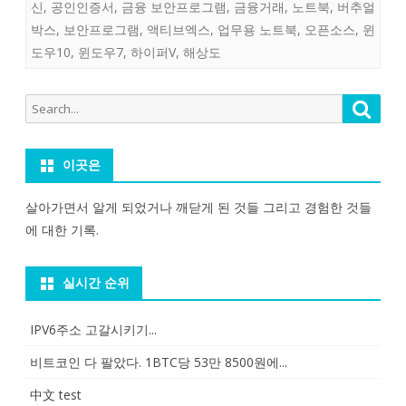
신
,
공인인증서
,
금융 보안프로그램
,
금융거래
,
노트북
,
버추얼
박스
,
보안프로그램
,
액티브엑스
,
업무용 노트북
,
오픈소스
,
윈
도우10
,
윈도우7
,
하이퍼V
,
해상도
Search
Searc
for:
이곳은
살아가면서 알게 되었거나 깨닫게 된 것들 그리고 경험한 것들
에 대한 기록.
실시간 순위
IPV6주소 고갈시키기...
비트코인 다 팔았다. 1BTC당 53만 8500원에...
中文 test