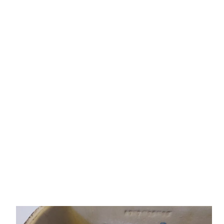
버
튼
이
고
장
나
서
자
가
수
리
를
하