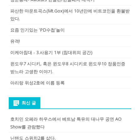
파산한 마운트곡스(Mt.Gox)에서 10년만에 비트코인을 환불받
았다.
요즘 인기있는 'PD수첩'놀이
유격!
이케아침대 - 3.사용기 1부 (침대위의 공간)
윈도우7 시디키, 혹은 윈도우8 시디키로 윈도우10 정품인증
받느라 고생한 이야기.
아리랑 위성2호에 이름 등록
최신 글
호치민 오페라 하우스에서 베트남 특유의 대나무 공연 AO
Show를 관람했다
닌텐도 스위치2를 샀다.