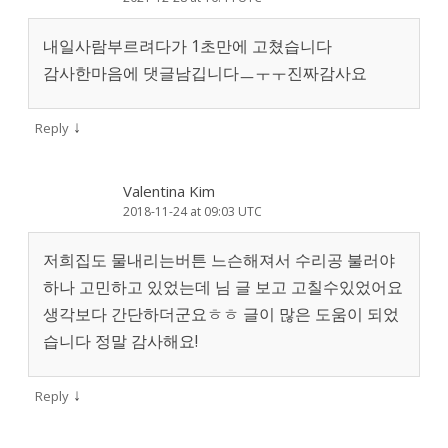
내일사람부르려다가 1초만에 고쳤습니다
감사한마음에 댓글남깁니다ㅡㅜㅜ진짜감사요
↓
Reply
Valentina Kim
2018-11-24 at 09:03 UTC
저희집도 물내리는버튼 느슨해져서 수리공 불러야
하나 고민하고 있었는데 님 글 보고 고칠수있었어요
생각보다 간단하더군요ㅎㅎ 글이 많은 도움이 되었
습니다 정말 감사해요!
↓
Reply