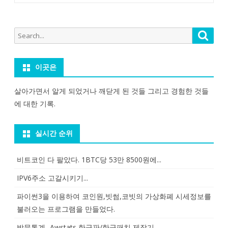
Search
Searc
for:
이곳은
살아가면서 알게 되었거나 깨닫게 된 것들 그리고 경험한 것들
에 대한 기록.
실시간 순위
비트코인 다 팔았다. 1BTC당 53만 8500원에...
IPV6주소 고갈시키기...
파이썬3을 이용하여 코인원,빗썸,코빗의 가상화폐 시세정보를
불러오는 프로그램을 만들었다.
방문통계- Awstats 한글판/한글패치 제작기