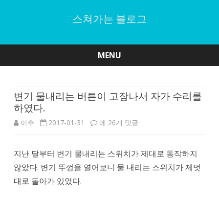
스쳐가는 블로그
MENU
Skip
to
content
변기 물내리는 버튼이 고장나서 자가 수리를
하였다.
변
이추
2017-01-31
에 26개 댓글
기
지난 달부터 변기 물내리는 스위치가 제대로 동작하지
물
않았다. 변기 뚜껑을 열어보니 물 내리는 스위치가 제멋
내
대로 돌아가 있었다.
리
는