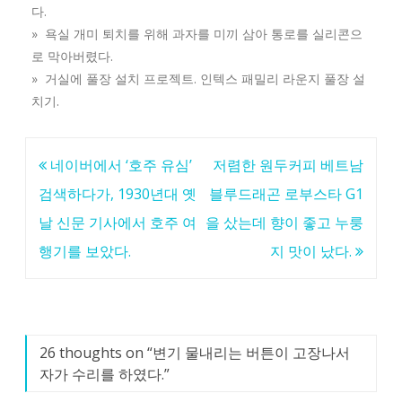
다.
» 욕실 개미 퇴치를 위해 과자를 미끼 삼아 통로를 실리콘으
로 막아버렸다.
» 거실에 풀장 설치 프로젝트. 인텍스 패밀리 라운지 풀장 설
치기.
글
네이버에서 ‘호주 유심’
저렴한 원두커피 베트남
탐
검색하다가, 1930년대 옛
블루드래곤 로부스타 G1
색
날 신문 기사에서 호주 여
을 샀는데 향이 좋고 누룽
행기를 보았다.
지 맛이 났다.
26 thoughts on “
변기 물내리는 버튼이 고장나서
자가 수리를 하였다.
”