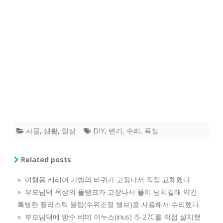
사물
,
생활
,
일상
DIY
,
변기
,
수리
,
욕실
Related posts
» 여행용 캐리어 가방의 바퀴가 고장나서 직접 교체했다.
» 부모님댁 옥상의 물탱크가 고장나서 물이 넘치길래 약간
특별한 플라스틱 볼탑(수위조절 밸브)을 사용해서 수리했다.
» 부모님댁에 방수 비데 이누스(inus) IS-27C를 직접 설치했