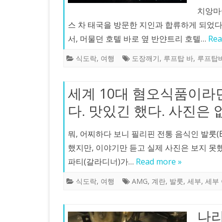
치앙마
스 차 태국을 방문한 지인과 합류하게 되었다
서, 머물던 호텔 바로 옆 반얀트리 호텔…
Rea
식도락
,
여행
도장깨기
,
루프탑 바
,
루프탑
세계 10대 혐오식품이라던 
다. 맛있긴 했다. 사진은 
뭐, 어찌하다 보니 필리핀 전통 음식인 발룻(B
했지만, 이야기만 듣고 실제 사진은 보지 못
파티(갈라디너)가…
Read more »
식도락
,
여행
AMG
,
계란
,
발룻
,
세부
,
세부
나리