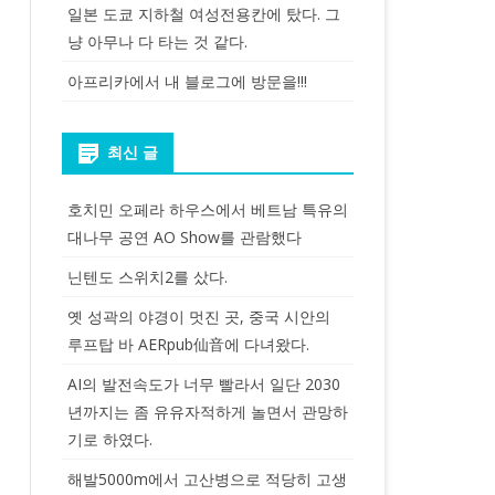
일본 도쿄 지하철 여성전용칸에 탔다. 그
냥 아무나 다 타는 것 같다.
아프리카에서 내 블로그에 방문을!!!
최신 글
호치민 오페라 하우스에서 베트남 특유의
대나무 공연 AO Show를 관람했다
닌텐도 스위치2를 샀다.
옛 성곽의 야경이 멋진 곳, 중국 시안의
루프탑 바 AERpub仙音에 다녀왔다.
AI의 발전속도가 너무 빨라서 일단 2030
년까지는 좀 유유자적하게 놀면서 관망하
기로 하였다.
해발5000m에서 고산병으로 적당히 고생