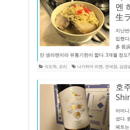
멘 
生ラ
지난번
입했다
多 長
만 생라멘이라 유통기한이 짧다. 3개월 정도
식도락
,
요리
나가하마 라멘
,
면세점
,
삼겹
호주
Sh
어머니
셨다. 
페트는