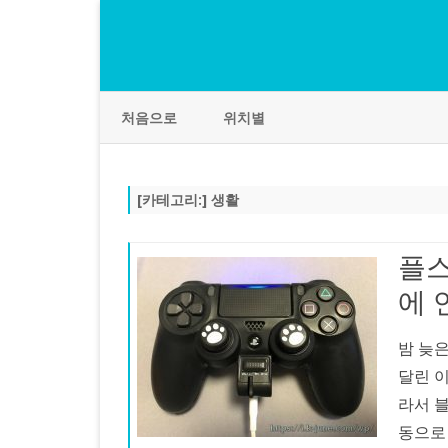
처음으로
위치별
[카테고리:]
생활
플스
에 
밤 늦
달린 
라서 
동으로