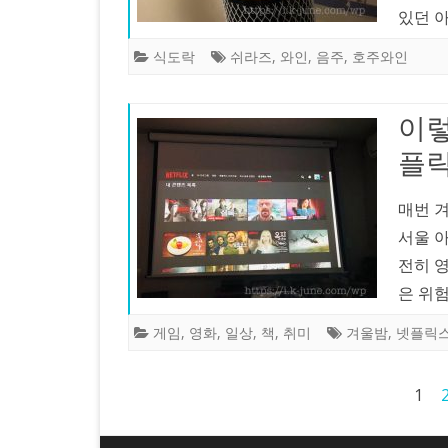
있던 
식도락
쉬라즈
,
와인
,
음주
,
호주와인
이렇
플릭
매번 
서울 
전히 영
은 위
게임
,
영화
,
일상
,
책
,
취미
겨울밤
,
넷플릭
글
1
페