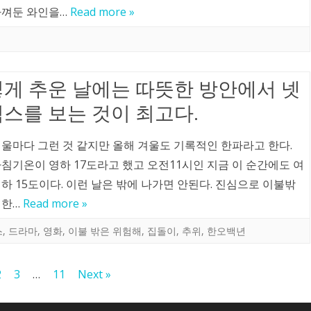
아껴둔 와인을…
Read more »
게 추운 날에는 따뜻한 방안에서 넷
스를 보는 것이 최고다.
겨울마다 그런 것 같지만 올해 겨울도 기록적인 한파라고 한다.
아침기온이 영하 17도라고 했고 오전11시인 지금 이 순간에도 여
하 15도이다. 이런 날은 밖에 나가면 안된다. 진심으로 이불밖
험한…
Read more »
스
,
드라마
,
영화
,
이불 밖은 위험해
,
집돌이
,
추위
,
한오백년
2
3
…
11
Next »