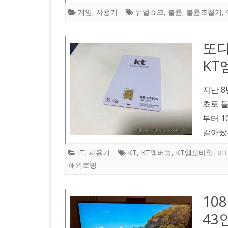
게임
,
사용기
듀얼쇼크
,
볼륨
,
볼륨조절기
,
또다
KT
지난 
초로 들
부터 1
갈아탔
IT
,
사용기
KT
,
KT멤버쉽
,
KT엠모바일
,
미
해외로밍
10
43