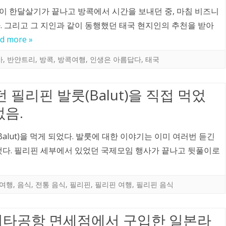
이 한달살기가 끝나고 방콕에서 시간을 보내던 중, 마침 비즈니
. 그리고 그 지인과 같이 동행했던 태국 현지인의 추천을 받아
d more »
바
,
반얀트리
,
방콕
,
방콕여행
,
인생은 아름답다
,
태국
필리핀 발룻(Balut)을 직접 먹었
없음.
alut)을 먹게 되었다. 발룻에 대한 이야기는 이미 여러번 듣긴
했다. 필리핀 세부에서 있었던 국제모임 행사가 끝나고 뒷풀이로
 여행
,
음식
,
전통 음식
,
필리핀
,
필리핀 여행
,
필리핀 음식
타공항 면세점에서 구입한 일본라