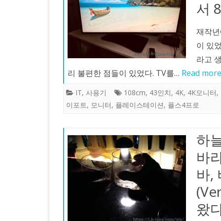
서 
재작년에
이 있었
라고 
리 불편한 점들이 있었다. TV를…
Read more
IT
,
사용기
108cm
,
43인치
,
4K
,
4K모니터
,
이포트
,
모니터
,
플레이스테이션
,
플스4프로
하늘
바라
바,
(Ve
왔다