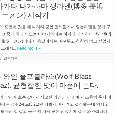
하카타 나가하마 생라멘(博多 長浜
ーメン) 시식기
에 도쿄에 갔을 때 나리타 공항 면세점에서 일본라멘을 몇개 구
. 그 중에 하나가 오늘 이야기하려는 하카타 나가하마 생라멘(博
浜 生ラーメン)이다. 마음같아서는 아껴두고 천천히 먹고 싶었지
? 그래서…
Read more »
살
,
일본라멘
 와인 울프블라스(Wolf Blass
iraz). 균형잡힌 맛이 마음에 든다.
가 작년에 호주 갔다가 사오신 와인인데, 집에서 조용히 혼자 마
원래는 맥주2페트(3.2L)만 가볍게 마시려고 결심했는데 역시 2
 모자란 것 같고 늦은 밤 가게 문은 닫았기에 결국 와인셀러에