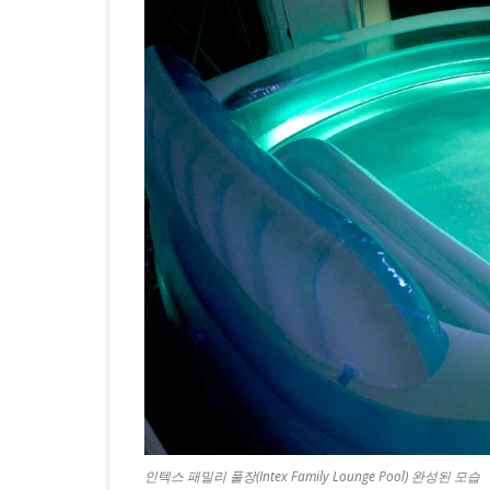
운
지
풀
장
설
치
기.
인텍스 패밀리 풀장(Intex Family Lounge Pool) 완성된 모습