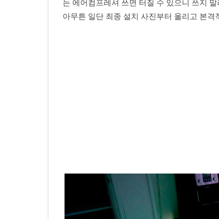
는 에어컴프레셔 쓰면 터질 수 있으니 쓰지 말
설
아무튼 일단 최종 설치 사진부터 올리고 본격
치
프
로
젝
트.
인
텍
스
패
밀
리
라