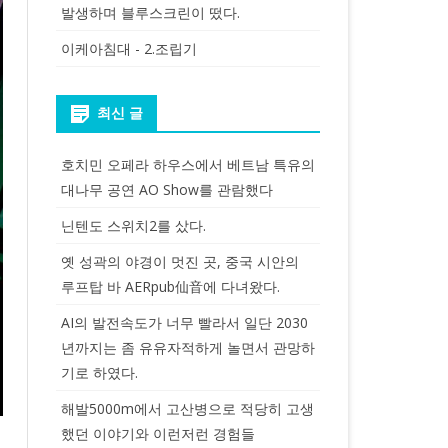
발생하며 블루스크린이 떴다.
이케아침대 - 2.조립기
최신 글
호치민 오페라 하우스에서 베트남 특유의
대나무 공연 AO Show를 관람했다
닌텐도 스위치2를 샀다.
옛 성곽의 야경이 멋진 곳, 중국 시안의
루프탑 바 AERpub仙音에 다녀왔다.
AI의 발전속도가 너무 빨라서 일단 2030
년까지는 좀 유유자적하게 놀면서 관망하
기로 하였다.
해발5000m에서 고산병으로 적당히 고생
했던 이야기와 이런저런 경험들