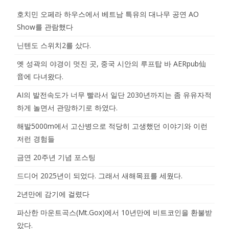
호치민 오페라 하우스에서 베트남 특유의 대나무 공연 AO
Show를 관람했다
닌텐도 스위치2를 샀다.
옛 성곽의 야경이 멋진 곳, 중국 시안의 루프탑 바 AERpub仙
音에 다녀왔다.
AI의 발전속도가 너무 빨라서 일단 2030년까지는 좀 유유자적
하게 놀면서 관망하기로 하였다.
해발5000m에서 고산병으로 적당히 고생했던 이야기와 이런
저런 경험들
금연 20주년 기념 포스팅
드디어 2025년이 되었다. 그래서 새해목표를 세웠다.
2년만에 감기에 걸렸다
파산한 마운트곡스(Mt.Gox)에서 10년만에 비트코인을 환불받
았다.