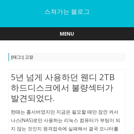
스쳐가는 블로그
MENU
Skip
to
content
[태그:]
고장
5년 넘게 사용하던 웬디 2TB
하드디스크에서 불량섹터가
발견되었다.
한때는 홈서버였지만 지금은 필요할 때만 잠깐 켜서
나스(NAS)로만 사용하는 리눅스 컴퓨터가 부팅이 되
지 않는 것인지 원격접속에 실패해서 결국 모니터를