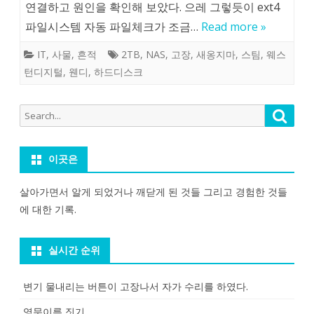
연결하고 원인을 확인해 보았다. 으레 그렇듯이 ext4
파일시스템 자동 파일체크가 조금…
Read more »
IT
,
사물
,
흔적
2TB
,
NAS
,
고장
,
새옹지마
,
스팀
,
웨스
턴디지털
,
웬디
,
하드디스크
Search
Searc
for:
이곳은
살아가면서 알게 되었거나 깨닫게 된 것들 그리고 경험한 것들
에 대한 기록.
실시간 순위
변기 물내리는 버튼이 고장나서 자가 수리를 하였다.
영문이름 짓기.