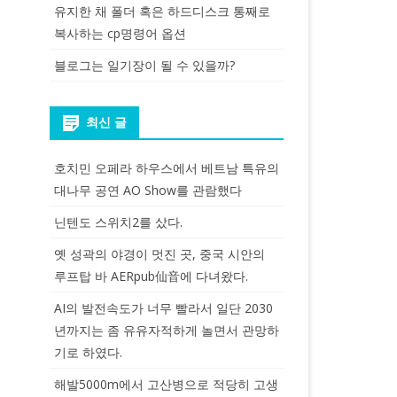
유지한 채 폴더 혹은 하드디스크 통째로
복사하는 cp명령어 옵션
블로그는 일기장이 될 수 있을까?
최신 글
호치민 오페라 하우스에서 베트남 특유의
대나무 공연 AO Show를 관람했다
닌텐도 스위치2를 샀다.
옛 성곽의 야경이 멋진 곳, 중국 시안의
루프탑 바 AERpub仙音에 다녀왔다.
AI의 발전속도가 너무 빨라서 일단 2030
년까지는 좀 유유자적하게 놀면서 관망하
기로 하였다.
해발5000m에서 고산병으로 적당히 고생