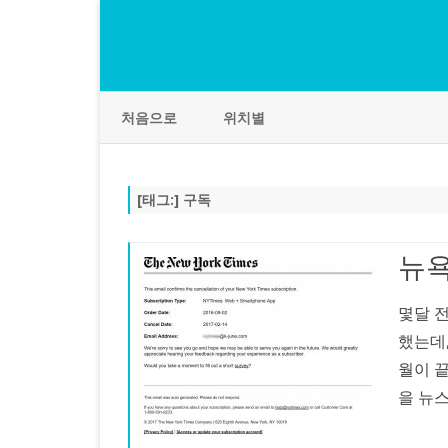
처음으로
위치별
[태그:]
구독
뉴욕
몇달 
했는데,
월이 끝
을 뉴