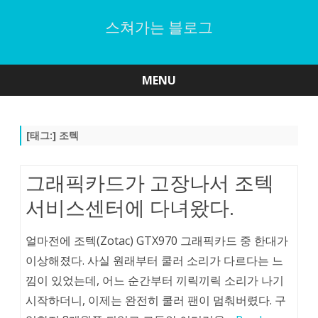
스쳐가는 블로그
MENU
Skip
to
content
[태그:]
조텍
그래픽카드가 고장나서 조텍
서비스센터에 다녀왔다.
얼마전에 조텍(Zotac) GTX970 그래픽카드 중 한대가
이상해졌다. 사실 원래부터 쿨러 소리가 다르다는 느
낌이 있었는데, 어느 순간부터 끼릭끼릭 소리가 나기
시작하더니, 이제는 완전히 쿨러 팬이 멈춰버렸다. 구