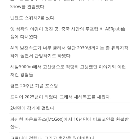
Show를 관람했다
닌텐도 스위치2를 샀다.
옛 성곽의 야경이 멋진 곳, 중국 시안의 루프탑 바 AERpub仙
音에 다녀왔다.
AI의 발전속도가 너무 빨라서 일단 2030년까지는 좀 유유자적
하게 놀면서 관망하기로 하였다.
해발5000m에서 고산병으로 적당히 고생했던 이야기와 이런
저런 경험들
금연 20주년 기념 포스팅
드디어 2025년이 되었다. 그래서 새해목표를 세웠다.
2년만에 감기에 걸렸다
파산한 마운트곡스(Mt.Gox)에서 10년만에 비트코인을 환불받
았다.
코로나에 걸렸다. 그리고 후각을 잃어버렸다.