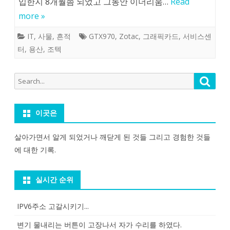
입한지 8개월쯤 되었고 그동안 이더리움…
Read
more »
IT
,
사물
,
흔적
GTX970
,
Zotac
,
그래픽카드
,
서비스센
터
,
용산
,
조텍
Search
Searc
for:
이곳은
살아가면서 알게 되었거나 깨닫게 된 것들 그리고 경험한 것들
에 대한 기록.
실시간 순위
IPV6주소 고갈시키기...
변기 물내리는 버튼이 고장나서 자가 수리를 하였다.