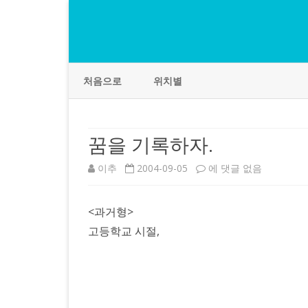
처음으로
위치별
꿈을 기록하자.
꿈
이추
2004-09-05
에 댓글 없음
을
<과거형>
기
고등학교 시절,
록
하
자.