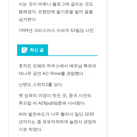
사는 것이 바쁘니 블로그에 글쓰는 것도
뜸해졌다. 오랜만에 술기운을 빌어 글을
남겨본다.
1999년 크리스마스 이브의 63빌딩 사진
최신 글
호치민 오페라 하우스에서 베트남 특유의
대나무 공연 AO Show를 관람했다
닌텐도 스위치2를 샀다.
옛 성곽의 야경이 멋진 곳, 중국 시안의
루프탑 바 AERpub仙音에 다녀왔다.
AI의 발전속도가 너무 빨라서 일단 2030
년까지는 좀 유유자적하게 놀면서 관망하
기로 하였다.