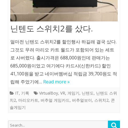
닌텐도 스위치2를 샀다.
얼마전 닌텐도 스위치2를 할인행사 하길래 결국 샀다.
그것도 무려 마리오 카트 월드가 포함되어 있는 세트
로 사버렸다. 출시가격은 688,000원인데 판매가는
685,000원이었고 여기에다 카드사(신한카드) 할인
41,100원을 받고 네이버멤버십 적립금 39,700원도 적
립해 주었기에…
Read more »
IT
,
기록
VirtualBoy
,
VR
,
게임기
,
닌텐도
,
닌텐도 스위
치2
,
마리오카트
,
버추얼 게임카드
,
버추얼보이
,
스위치2
,
콘
솔게임기
Search
Searc