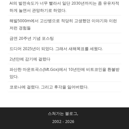
AI의 발전속도가 너무 빨라서 일단 2030년까지는 좀 유유자적
하게 놀면서 관망하기로 하였다.
해발5000m에서 고산병으로 적당히 고생했던 이야기와 이런
저런 경험들
금연 20주년 기념 포스팅
드디어 2025년이 되었다. 그래서 새해목표를 세웠다.
2년만에 감기에 걸렸다
파산한 마운트곡스(Mt.Gox)에서 10년만에 비트코인을 환불받
았다.
코로나에 걸렸다. 그리고 후각을 잃어버렸다.
스쳐가는 블로그,
2002 - 2026