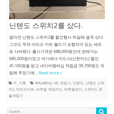
닌텐도 스위치2를 샀다.
얼마전 닌텐도 스위치2를 할인행사 하길래 결국 샀다.
그것도 무려 마리오 카트 월드가 포함되어 있는 세트
로 사버렸다. 출시가격은 688,000원인데 판매가는
685,000원이었고 여기에다 카드사(신한카드) 할인
41,100원을 받고 네이버멤버십 적립금 39,700원도 적
립해 주었기에…
Read more »
IT
,
기록
VirtualBoy
,
VR
,
게임기
,
닌텐도
,
닌텐도 스위
치2
,
마리오카트
,
버추얼 게임카드
,
버추얼보이
,
스위치2
,
콘
솔게임기
Search
Searc