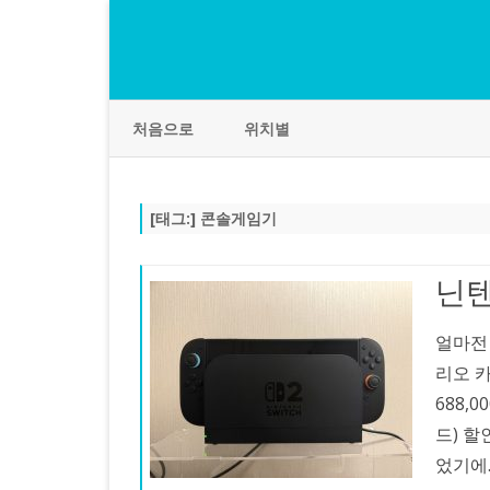
처음으로
위치별
[태그:]
콘솔게임기
닌텐
얼마전
리오 
688,
드) 할
었기에