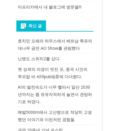
아프리카에서 내 블로그에 방문을!!!
최신 글
호치민 오페라 하우스에서 베트남 특유의
대나무 공연 AO Show를 관람했다
닌텐도 스위치2를 샀다.
옛 성곽의 야경이 멋진 곳, 중국 시안의
루프탑 바 AERpub仙音에 다녀왔다.
AI의 발전속도가 너무 빨라서 일단 2030
년까지는 좀 유유자적하게 놀면서 관망하
기로 하였다.
해발5000m에서 고산병으로 적당히 고생
했던 이야기와 이런저런 경험들
금연 20주년 기념 포스팅