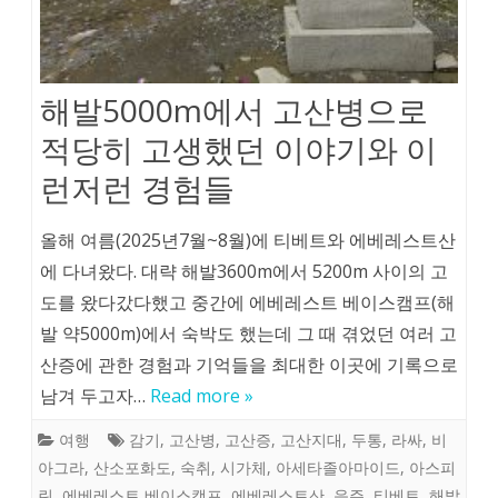
해발5000m에서 고산병으로
적당히 고생했던 이야기와 이
런저런 경험들
올해 여름(2025년7월~8월)에 티베트와 에베레스트산
에 다녀왔다. 대략 해발3600m에서 5200m 사이의 고
도를 왔다갔다했고 중간에 에베레스트 베이스캠프(해
발 약5000m)에서 숙박도 했는데 그 때 겪었던 여러 고
산증에 관한 경험과 기억들을 최대한 이곳에 기록으로
남겨 두고자…
Read more »
여행
감기
,
고산병
,
고산증
,
고산지대
,
두통
,
라싸
,
비
아그라
,
산소포화도
,
숙취
,
시가체
,
아세타졸아마이드
,
아스피
린
,
에베레스트 베이스캠프
,
에베레스트산
,
음주
,
티베트
,
해발