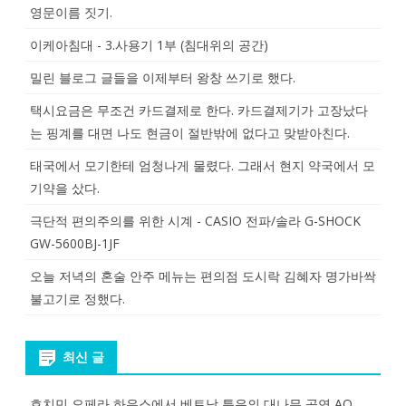
영문이름 짓기.
이케아침대 - 3.사용기 1부 (침대위의 공간)
밀린 블로그 글들을 이제부터 왕창 쓰기로 했다.
택시요금은 무조건 카드결제로 한다. 카드결제기가 고장났다
는 핑계를 대면 나도 현금이 절반밖에 없다고 맞받아친다.
태국에서 모기한테 엄청나게 물렸다. 그래서 현지 약국에서 모
기약을 샀다.
극단적 편의주의를 위한 시계 - CASIO 전파/솔라 G-SHOCK
GW-5600BJ-1JF
오늘 저녁의 혼술 안주 메뉴는 편의점 도시락 김혜자 명가바싹
불고기로 정했다.
최신 글
호치민 오페라 하우스에서 베트남 특유의 대나무 공연 AO