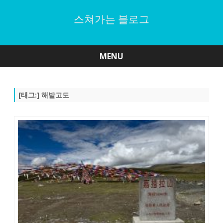
스쳐가는 블로그
MENU
Skip
to
content
[태그:]
해발고도