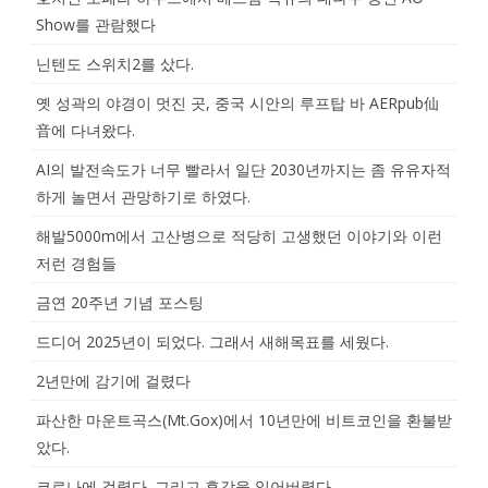
Show를 관람했다
닌텐도 스위치2를 샀다.
옛 성곽의 야경이 멋진 곳, 중국 시안의 루프탑 바 AERpub仙
音에 다녀왔다.
AI의 발전속도가 너무 빨라서 일단 2030년까지는 좀 유유자적
하게 놀면서 관망하기로 하였다.
해발5000m에서 고산병으로 적당히 고생했던 이야기와 이런
저런 경험들
금연 20주년 기념 포스팅
드디어 2025년이 되었다. 그래서 새해목표를 세웠다.
2년만에 감기에 걸렸다
파산한 마운트곡스(Mt.Gox)에서 10년만에 비트코인을 환불받
았다.
코로나에 걸렸다. 그리고 후각을 잃어버렸다.