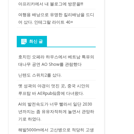
아프리카에서 내 블로그에 방문을!!!
여행용 배낭으로 유명한 킬리배낭을 드디
어 샀다. 인테그랄 라이트 40+
최신 글
호치민 오페라 하우스에서 베트남 특유의
대나무 공연 AO Show를 관람했다
닌텐도 스위치2를 샀다.
옛 성곽의 야경이 멋진 곳, 중국 시안의
루프탑 바 AERpub仙音에 다녀왔다.
AI의 발전속도가 너무 빨라서 일단 2030
년까지는 좀 유유자적하게 놀면서 관망하
기로 하였다.
해발5000m에서 고산병으로 적당히 고생