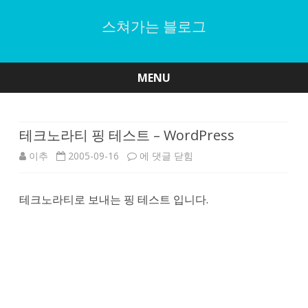
스쳐가는 블로그
MENU
Skip
to
content
테크노라티 핑 테스트 – WordPress
테
이추
2005-09-16
에 댓글 닫힘
크
테크노라티로 보내는 핑 테스트 입니다.
노
라
티
핑
테