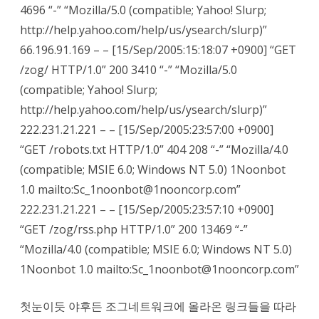
4696 “-” “Mozilla/5.0 (compatible; Yahoo! Slurp;
http://help.yahoo.com/help/us/ysearch/slurp)”
66.196.91.169 – – [15/Sep/2005:15:18:07 +0900] “GET
/zog/ HTTP/1.0” 200 3410 “-” “Mozilla/5.0
(compatible; Yahoo! Slurp;
http://help.yahoo.com/help/us/ysearch/slurp)”
222.231.21.221 – – [15/Sep/2005:23:57:00 +0900]
“GET /robots.txt HTTP/1.0” 404 208 “-” “Mozilla/4.0
(compatible; MSIE 6.0; Windows NT 5.0) 1Noonbot
1.0 mailto:Sc_1noonbot@1nooncorp.com”
222.231.21.221 – – [15/Sep/2005:23:57:10 +0900]
“GET /zog/rss.php HTTP/1.0” 200 13469 “-”
“Mozilla/4.0 (compatible; MSIE 6.0; Windows NT 5.0)
1Noonbot 1.0 mailto:Sc_1noonbot@1nooncorp.com”
첫눈이듯 야후든 조그네트워크에 올라온 링크들을 따라