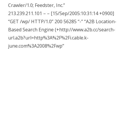
Crawler/1.0; Feedster, Inc.”
213.239.211.101 – – [15/Sep/2005:10:31:14 +0900]
“GET /wp/ HTTP/1.0” 200 56285 “-” “A2B Location-
Based Search Engine (+http://www.a2b.cc/search-
url.a2b?url=http%3A%2F%2Fi.cable.k-
june.com%3A2008%2Fwp”