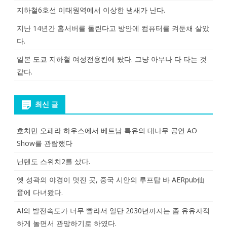
지하철6호선 이태원역에서 이상한 냄새가 난다.
지난 14년간 홈서버를 돌린다고 방안에 컴퓨터를 켜둔채 살았
다.
일본 도쿄 지하철 여성전용칸에 탔다. 그냥 아무나 다 타는 것
같다.
최신 글
호치민 오페라 하우스에서 베트남 특유의 대나무 공연 AO
Show를 관람했다
닌텐도 스위치2를 샀다.
옛 성곽의 야경이 멋진 곳, 중국 시안의 루프탑 바 AERpub仙
音에 다녀왔다.
AI의 발전속도가 너무 빨라서 일단 2030년까지는 좀 유유자적
하게 놀면서 관망하기로 하였다.