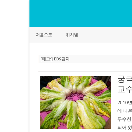
처음으로
위치별
[태그:]
EBS김치
궁극
교수
2010
에 나
무수한
되어 