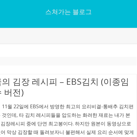
스쳐가는 블로그
Skip
to
content
의 김장 레시피 – EBS김치 (이종임
 버전)
년 11월 22일에 EBS에서 방영한 최고의 요리비결-통배추 김치편
온 것인데, 타 김치 레시피들을 압도하는 화려한 재료는 내가 본
 김장레시피 중에 단연 최고봉이다. 하지만 원본이 동영상으로
있어 막상 김장할 때 돌려보자니 불편해서 실제 요리 순서에 맞게