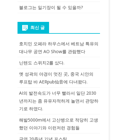
블로그는 일기장이 될 수 있을까?
최신 글
호치민 오페라 하우스에서 베트남 특유의
대나무 공연 AO Show를 관람했다
닌텐도 스위치2를 샀다.
옛 성곽의 야경이 멋진 곳, 중국 시안의
루프탑 바 AERpub仙音에 다녀왔다.
AI의 발전속도가 너무 빨라서 일단 2030
년까지는 좀 유유자적하게 놀면서 관망하
기로 하였다.
해발5000m에서 고산병으로 적당히 고생
했던 이야기와 이런저런 경험들
금연 20주년 기념 포스팅