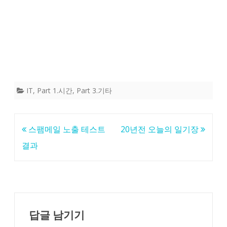
IT
,
Part 1.시간
,
Part 3.기타
글
스팸메일 노출 테스트
20년전 오늘의 일기장
탐
결과
색
답글 남기기