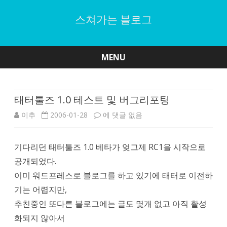
스쳐가는 블로그
MENU
Skip
to
content
태터툴즈 1.0 테스트 및 버그리포팅
태
이추
2006-01-28
에 댓글 없음
터
기다리던 태터툴즈 1.0 베타가 엊그제 RC1을 시작으로
툴
공개되었다.
즈
이미 워드프레스로 블로그를 하고 있기에 태터로 이전하
1.0
기는 어렵지만,
추친중인 또다른 블로그에는 글도 몇개 없고 아직 활성
테
화되지 않아서
스