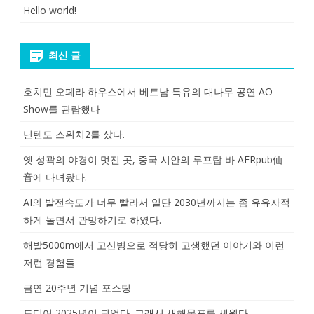
Hello world!
최신 글
호치민 오페라 하우스에서 베트남 특유의 대나무 공연 AO
Show를 관람했다
닌텐도 스위치2를 샀다.
옛 성곽의 야경이 멋진 곳, 중국 시안의 루프탑 바 AERpub仙
音에 다녀왔다.
AI의 발전속도가 너무 빨라서 일단 2030년까지는 좀 유유자적
하게 놀면서 관망하기로 하였다.
해발5000m에서 고산병으로 적당히 고생했던 이야기와 이런
저런 경험들
금연 20주년 기념 포스팅
드디어 2025년이 되었다. 그래서 새해목표를 세웠다.