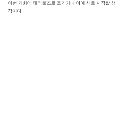
이번 기회에 태터툴즈로 옮기거나 아예 새로 시작할 생
트
각이다.
및
버
그
리
포
팅