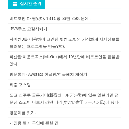
실시간 순위
비트코인 다 팔았다. 1BTC당 53만 8500원에...
IPV6주소 고갈시키기...
파이썬3을 이용하여 코인원,빗썸,코빗의 가상화폐 시세정보를
불러오는 프로그램을 만들었다.
파산한 마운트곡스(Mt.Gox)에서 10년만에 비트코인을 환불받
았다.
방문통계- Awstats 한글판/한글패치 제작기
취중 포스팅
도쿄 신주쿠 골든가이(新宿ゴールデン街)에 있는 일본라면 전
문점 스고이 니보시 라멘 나기(すごい煮干ラーメン凪)에 왔다.
영문이름 짓기.
개인용 헬기 구입에 관한 건