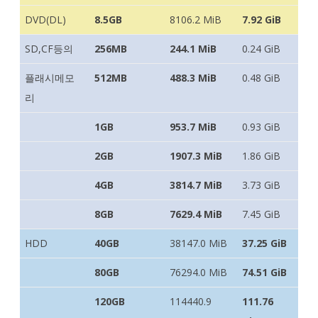
DVD(DL)
8.5GB
8106.2 MiB
7.92 GiB
SD,CF등의
256MB
244.1 MiB
0.24 GiB
플래시메모
512MB
488.3 MiB
0.48 GiB
리
1GB
953.7 MiB
0.93 GiB
2GB
1907.3 MiB
1.86 GiB
4GB
3814.7 MiB
3.73 GiB
8GB
7629.4 MiB
7.45 GiB
HDD
40GB
38147.0 MiB
37.25 GiB
80GB
76294.0 MiB
74.51 GiB
120GB
114440.9
111.76