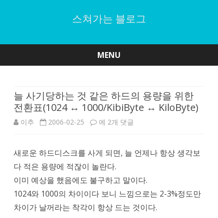
스쳐가는 블로그
MENU
Skip
to
content
늘 사기당하는 것 같은 하드의 용량을 위한
전환표(1024 ↔ 1000/KibiByte ↔ KiloByte)
늘
이추
2006-02-25
에 2개 댓글
사
새로운 하드디스크를 사게 되면, 늘 언제나 항상 생각보
기
다 적은 용량에 적잖이 놀란다.
당
이미 예상을 했음에도 불구하고 말이다.
하
1024와 1000의 차이이다 보니 느낌으로는 2-3%정도만
차이가 날꺼라는 착각이 항상 드는 것이다.
는