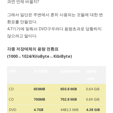
과연 언제 바뀔지?
그래서 일단은 주변에서 흔히 사용되는 것들에 대한 변
환표를 만들었다.
4.7기가에 맞춰서 DVD구우려다 용량초과로 당황하지
않으려고 말이다.
각종 저장매체의 용량 전환표
(1000↔1024/KiloByte↔KibiByte)
매체
표시용량
실용량(MiB)
실용량
(GiB)
CD
650MB
650.8 MiB
0.64 GiB
CD
700MB
702.8 MiB
0.69 GiB
DVD
4.7GB
4482.3 MiB
4.38 GiB