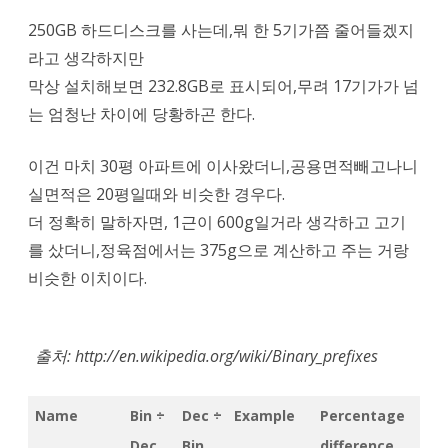
표
250GB 하드디스크를 사는데,뭐 한 5기가쯤 줄어들겠지
(1024
라고 생각하지만
막상 설치해보면 232.8GB로 표시되어,무려 17기가가 넘
↔
는 엄청난 차이에 당황하곤 한다.
1000/KibiByte
↔
이건 마치 30평 아파트에 이사왔더니,공용면적빼고나니
실면적은 20평일때와 비슷한 경우다.
KiloByte)
더 정확히 말하자면, 1근이 600g일거라 생각하고 고기
를 샀더니,정육점에서는 375g으로 계산하고 주는 거랑
비슷한 이치이다.
출처: http://en.wikipedia.org/wiki/Binary_prefixes
Name
Bin ÷
Dec ÷
Example
Percentage
Dec
Bin
difference