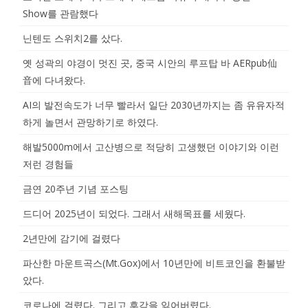
Show를 관람했다
닌텐도 스위치2를 샀다.
옛 성곽의 야경이 멋진 곳, 중국 시안의 루프탑 바 AERpub仙
音에 다녀왔다.
AI의 발전속도가 너무 빨라서 일단 2030년까지는 좀 유유자적
하게 놀면서 관망하기로 하였다.
해발5000m에서 고산병으로 적당히 고생했던 이야기와 이런
저런 경험들
금연 20주년 기념 포스팅
드디어 2025년이 되었다. 그래서 새해목표를 세웠다.
2년만에 감기에 걸렸다
파산한 마운트곡스(Mt.Gox)에서 10년만에 비트코인을 환불받
았다.
코로나에 걸렸다. 그리고 후각을 잃어버렸다.