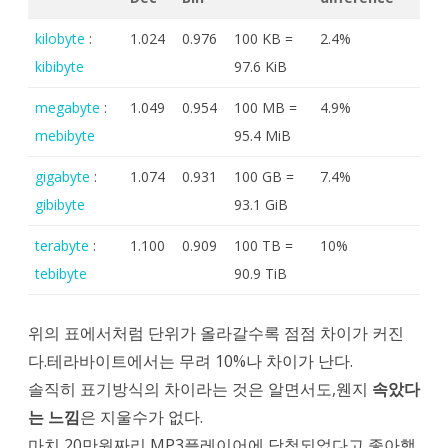
kilobyte
:
1.024
0.976
100 KB =
2.4%
kibibyte
97.6 KiB
megabyte
:
1.049
0.954
100 MB =
4.9%
mebibyte
95.4 MiB
gigabyte
:
1.074
0.931
100 GB =
7.4%
gibibyte
93.1 GiB
terabyte
:
1.100
0.909
100 TB =
10%
tebibyte
90.9 TiB
위의 표에서처럼 단위가 올라갈수록 점점 차이가 커진
다.테라바이트에서는 무려 10%나 차이가 난다.
솔직히 표기방식의 차이라는 것은 알면서도,웬지
속았다
는 느낌
은 지울수가 없다.
마치 20만원짜리 MP3플레이어에 당첨되었다고 좋아했