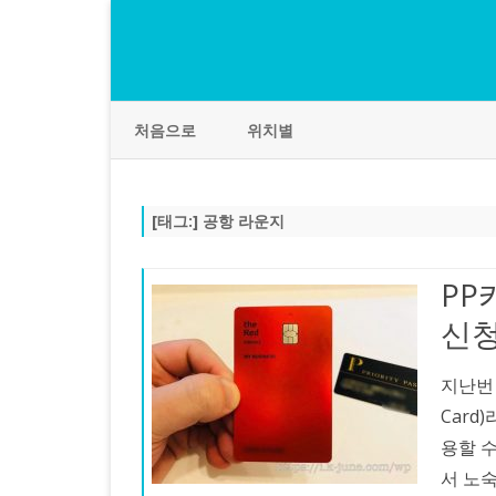
처음으로
위치별
[태그:]
공항 라운지
PP
신청
지난번 
Card
용할 
서 노