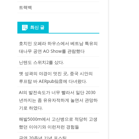
트랙백
최신 글
호치민 오페라 하우스에서 베트남 특유의
대나무 공연 AO Show를 관람했다
닌텐도 스위치2를 샀다.
옛 성곽의 야경이 멋진 곳, 중국 시안의
루프탑 바 AERpub仙音에 다녀왔다.
AI의 발전속도가 너무 빨라서 일단 2030
년까지는 좀 유유자적하게 놀면서 관망하
기로 하였다.
해발5000m에서 고산병으로 적당히 고생
했던 이야기와 이런저런 경험들
금연 20주년 기념 포스팅