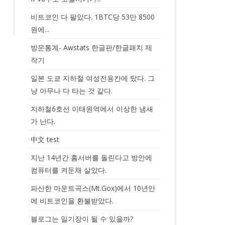
비트코인 다 팔았다. 1BTC당 53만 8500
원에...
방문통계- Awstats 한글판/한글패치 제
작기
일본 도쿄 지하철 여성전용칸에 탔다. 그
냥 아무나 다 타는 것 같다.
지하철6호선 이태원역에서 이상한 냄새
가 난다.
中文 test
지난 14년간 홈서버를 돌린다고 방안에
컴퓨터를 켜둔채 살았다.
파산한 마운트곡스(Mt.Gox)에서 10년만
에 비트코인을 환불받았다.
블로그는 일기장이 될 수 있을까?