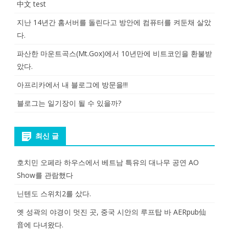
中文 test
지난 14년간 홈서버를 돌린다고 방안에 컴퓨터를 켜둔채 살았
다.
파산한 마운트곡스(Mt.Gox)에서 10년만에 비트코인을 환불받
았다.
아프리카에서 내 블로그에 방문을!!!
블로그는 일기장이 될 수 있을까?
최신 글
호치민 오페라 하우스에서 베트남 특유의 대나무 공연 AO
Show를 관람했다
닌텐도 스위치2를 샀다.
옛 성곽의 야경이 멋진 곳, 중국 시안의 루프탑 바 AERpub仙
音에 다녀왔다.