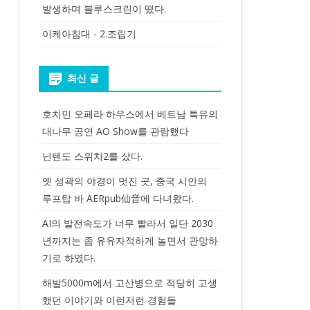
발생하며 블루스크린이 떴다.
이케아침대 - 2.조립기
최신 글
호치민 오페라 하우스에서 베트남 특유의
대나무 공연 AO Show를 관람했다
닌텐도 스위치2를 샀다.
옛 성곽의 야경이 멋진 곳, 중국 시안의
루프탑 바 AERpub仙音에 다녀왔다.
AI의 발전속도가 너무 빨라서 일단 2030
년까지는 좀 유유자적하게 놀면서 관망하
기로 하였다.
해발5000m에서 고산병으로 적당히 고생
했던 이야기와 이런저런 경험들