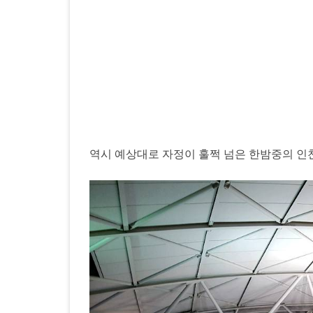
노
숙
을
하
게
되
었
역시 예상대로 자정이 훌쩍 넘은 한밤중의 인
다.