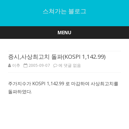
스쳐가는 블로그
MENU
Skip
to
content
증시,사상최고치 돌파(KOSPI 1,142.99)
증
이추
2005-09-07
에 댓글 없음
시,
주가지수가 KOSPI 1,142.99 로 마감하여 사상최고치를
사
돌파하였다.
상
최
고
치