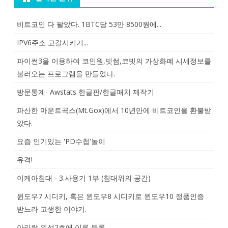
비트코인 다 팔았다. 1BTC당 53만 8500원에...
IPV6주소 고갈시키기...
파이썬3을 이용하여 코인원,빗썸,코빗의 가상화폐 시세정보를
불러오는 프로그램을 만들었다.
방문통계- Awstats 한글판/한글패치 제작기
파산한 마운트곡스(Mt.Gox)에서 10년만에 비트코인을 환불받
았다.
요즘 인기있는 'PD수첩'놀이
유격!
이케아침대 - 3.사용기 1부 (침대위의 공간)
윈도우7 시디키, 혹은 윈도우8 시디키로 윈도우10 정품인증
받느라 고생한 이야기.
아리랑 위성2호에 이름 등록