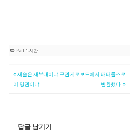
Part 1.시간
글
새술은 새부대이냐 구관
제로보드에서 태터툴즈로
탐
이 명관이냐
변환했다.
색
답글 남기기