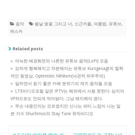
음악
봄날 벚꽃 그리고 너
,
소근커플
,
여름밤
,
유튜브
,
캐스커
Related posts
» 아늑한 배경화면의 나른한 유튜브 음악(LoFi) 모음
» 묘하게 행복해지고 차분해지는 유튜브 Kurzgesagt의 철학
적인 동영상, Optimistic Nihilism(낙관적 허무주의)
» 일하면서 듣기 좋은 카페 분위기의 재즈 음악들 모음
» LTE비디오포털 같은 IPTV는 해외에서 사용 못한다. 심지어
VPN으로도 안되게 막아놨다. 그냥 해지해야 겠다.
» 무슨 내용인지는 모르겠지만 신나는 파티 느낌이 나는 일
본 가수 Shuchmos의 Stay Tune 뮤직비디오
글