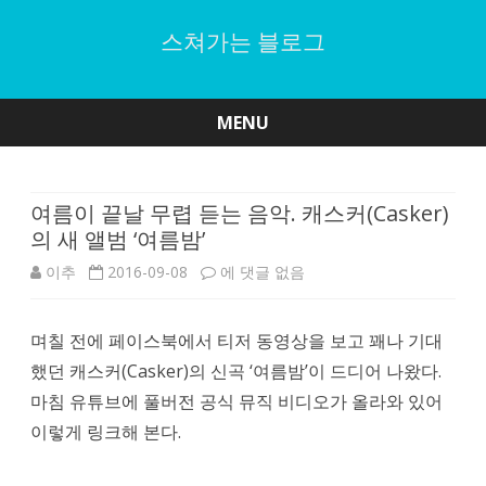
스쳐가는 블로그
MENU
Skip
to
content
여름이 끝날 무렵 듣는 음악. 캐스커(Casker)
의 새 앨범 ‘여름밤’
여
이추
2016-09-08
에 댓글 없음
름
며칠 전에 페이스북에서 티저 동영상을 보고 꽤나 기대
이
했던 캐스커(Casker)의 신곡 ‘여름밤’이 드디어 나왔다.
끝
마침 유튜브에 풀버전 공식 뮤직 비디오가 올라와 있어
날
이렇게 링크해 본다.
무