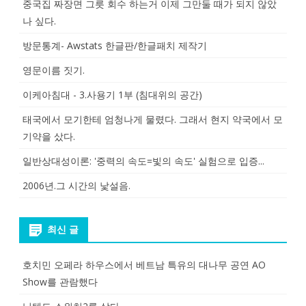
중국집 짜장면 그릇 회수 하는거 이제 그만둘 때가 되지 않았
나 싶다.
방문통계- Awstats 한글판/한글패치 제작기
영문이름 짓기.
이케아침대 - 3.사용기 1부 (침대위의 공간)
태국에서 모기한테 엄청나게 물렸다. 그래서 현지 약국에서 모
기약을 샀다.
일반상대성이론: '중력의 속도=빛의 속도' 실험으로 입증...
2006년.그 시간의 낯설음.
최신 글
호치민 오페라 하우스에서 베트남 특유의 대나무 공연 AO
Show를 관람했다