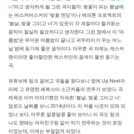
나
‘라고 생각하게 될 그런 곡이랄까. 벚꽃이 피는 봄날에
는 버스커버스커의 ‘벚꽃 엔딩’이나 에피톤 프로젝트의
‘봄날, 벚꽃 그리고 너’가 있듯이 각 계절마다 즐겨듣는
음악이 절실히 필요하다고 생각한다. 그런 점에서 이 ‘여
름밤’은 무더운 여름밤이 끝나고 귀뚜라미가 우는 어느
날 밤에 듣기에 좋은 음악이다. 아무튼 곡 자체는 캐스커
팬이라면 좋아할만한 캐스커만의 음색이 물씬 풍기는
곡.
유튜브에 링크 걸려고 곡들을 찾다보니 옆에 Up Next자
리에 그 유명한 페북스타 소근커플의 연주가 보였다. 곡
제목은 아까 이야기했던 익숙한 ‘봄날, 벚꽃 그리고 너’.
업로드 날짜를 보니 2014년이다. 이 커플 사귄지 오래 되
었나 보다. 아무튼 알콩달콩 좋아 보이니 이 곡도 링크.
나도 한때는 여자친구랑 같이 악기 연주하는 것이 로망
이었는데, 이제는 부질없게 되었다.