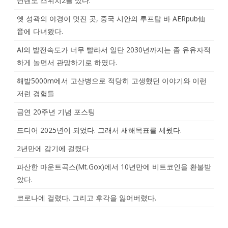
닌텐도 스위치2를 샀다.
옛 성곽의 야경이 멋진 곳, 중국 시안의 루프탑 바 AERpub仙
音에 다녀왔다.
AI의 발전속도가 너무 빨라서 일단 2030년까지는 좀 유유자적
하게 놀면서 관망하기로 하였다.
해발5000m에서 고산병으로 적당히 고생했던 이야기와 이런
저런 경험들
금연 20주년 기념 포스팅
드디어 2025년이 되었다. 그래서 새해목표를 세웠다.
2년만에 감기에 걸렸다
파산한 마운트곡스(Mt.Gox)에서 10년만에 비트코인을 환불받
았다.
코로나에 걸렸다. 그리고 후각을 잃어버렸다.