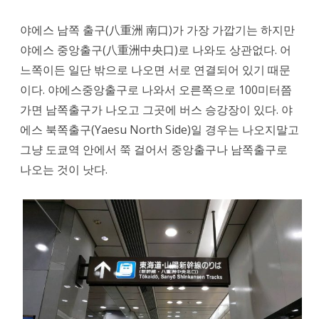
야에스 남쪽 출구(八重洲 南口)가 가장 가깝기는 하지만
야에스 중앙출구(八重洲中央口)로 나와도 상관없다. 어
느쪽이든 일단 밖으로 나오면 서로 연결되어 있기 때문
이다. 야에스중앙출구로 나와서 오른쪽으로 100미터쯤
가면 남쪽출구가 나오고 그곳에 버스 승강장이 있다. 야
에스 북쪽출구(Yaesu North Side)일 경우는 나오지말고
그냥 도쿄역 안에서 쭉 걸어서 중앙출구나 남쪽출구로
나오는 것이 낫다.