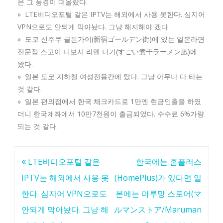
은 그 풍경이 떠올랐다.
» LTE비디오포털 같은 IPTV는 해외에서 사용 못한다. 심지어
VPN으로도 안되게 막아놨다. 그냥 해지해야 겠다.
» 도쿄 신주쿠 골든가이(新宿ゴールデン街)에 있는 일본라면
전문점 스고이 니보시 라멘 나기(すごい煮干ラーメン凪)에
왔다.
» 일본 도쿄 지하철 여성전용칸에 탔다. 그냥 아무나 다 타는
것 같다.
» 일본 편의점에서 한국 체크카드로 1만엔 현금인출을 하였
더니 한국계좌에서 10만7천원이 출금되었다. 수수료 6%가량
되는 것 같다.
글
LTE비디오포털 같은
한국에는 홈플러스
탐
IPTV는 해외에서 사용 못
(HomePlus)가 있다면 일
색
한다. 심지어 VPN으로도
본에는 마루망 스토어(マ
안되게 막아놨다. 그냥 해
ルマンストア/Maruman