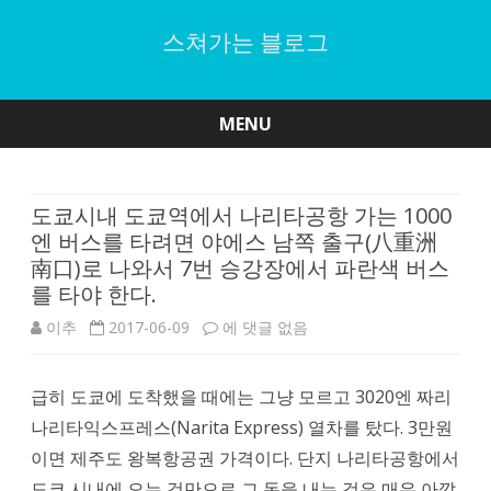
스쳐가는 블로그
MENU
Skip
to
content
도쿄시내 도쿄역에서 나리타공항 가는 1000
엔 버스를 타려면 야에스 남쪽 출구(八重洲
南口)로 나와서 7번 승강장에서 파란색 버스
를 타야 한다.
도
이추
2017-06-09
에 댓글 없음
쿄
급히 도쿄에 도착했을 때에는 그냥 모르고 3020엔 짜리
시
나리타익스프레스(Narita Express) 열차를 탔다. 3만원
내
이면 제주도 왕복항공권 가격이다. 단지 나리타공항에서
도
도쿄 시내에 오는 것만으로 그 돈을 내는 것은 매우 아깝