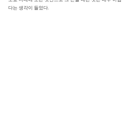
다는 생각이 들었다.
쿄
역
에
서
나
리
타
공
항
가
는
1000
엔