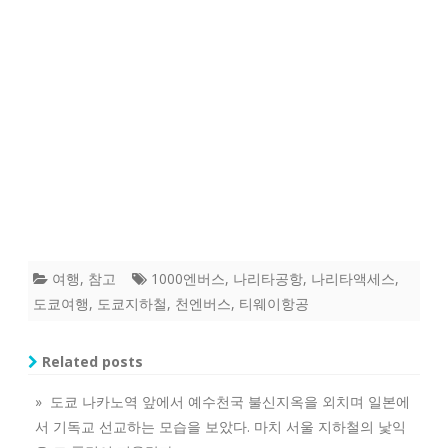
여행
,
참고
1000엔버스
,
나리타공항
,
나리타액세스
,
도쿄여행
,
도쿄지하철
,
천엔버스
,
티웨이항공
Related posts
» 도쿄 나카노역 앞에서 예수천국 불신지옥을 외치며 일본에
서 기독교 선교하는 모습을 보았다. 마치 서울 지하철의 낯익