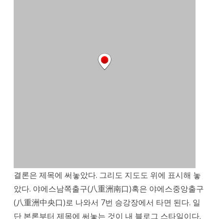
구
(八
重
洲
南
口)
로
나
와
서
7
결론은 제목에 써놓았다. 그리도 지도도 위에 표시해 놓
았다. 야에스남쪽출구(八重洲南口)혹은 야에스중앙출구
번
(八重洲中央口)로 나와서 7번 승강장에서 타면 된다. 일
승
단 본론부터 제목에 써놓는 것이 내 블로그 스타일이다.