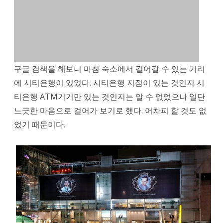
좌
에
서
10
구글 검색을 해보니 마침 숙소에서 걸어갈 수 있는 거리
만
에 시티은행이 있었다. 시티은행 지점이 있는 것인지 시
4
티은행 ATM기기만 있는 것인지는 알 수 없었으나 일단
천
느긋한 마음으로 걸어가 보기로 했다. 어차피 할 것도 없
었기 때문이다.
원
이
출
금
되
었