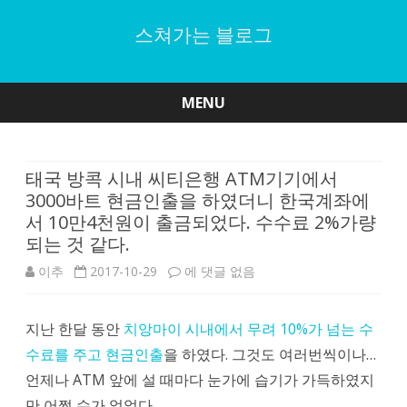
스쳐가는 블로그
MENU
Skip
to
content
태국 방콕 시내 씨티은행 ATM기기에서
3000바트 현금인출을 하였더니 한국계좌에
서 10만4천원이 출금되었다. 수수료 2%가량
되는 것 같다.
태
이추
2017-10-29
에 댓글 없음
국
지난 한달 동안
치앙마이 시내에서 무려 10%가 넘는 수
방
수료를 주고 현금인출
을 하였다. 그것도 여러번씩이나…
콕
언제나 ATM 앞에 설 때마다 눈가에 습기가 가득하였지
시
만 어쩔 수가 없었다.