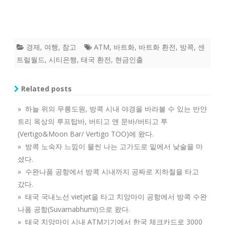
경제
,
여행
,
참고
ATM
,
바트화
,
바트화 환전
,
방콕
,
센
트럴월드
,
시티은행
,
태국 환전
,
현금인출
Related posts
» 하늘 위의 무릉도원, 방콕 시내 야경을 바라볼 수 있는 반얀
트리 옥상의 루프탑바, 버티고 앤 문바/버티고 투
(Vertigo&Moon Bar/ Vertigo TOO)에 왔다.
» 방콕 노숙자 느낌이 물씬 나는 고가도로 밑에서 낮술을 마
셨다.
» 수완나품 공항에서 방콕 시내까지 공짜로 지하철을 타고
갔다.
» 태국 국내노선 vietjet을 타고 치앙마이 공항에서 방콕 수완
나폼 공항(Suvarnabhumi)으로 왔다.
» 태국 치앙마이 시내 ATM기기에서 한국 체크카드로 3000