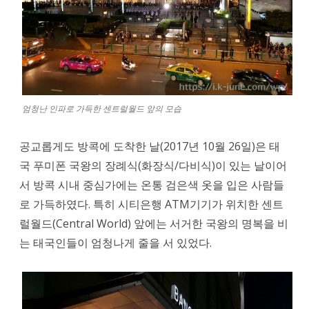
다.
수
수
료
2%
엄청난 인파로 가득한 센트럴월드 앞의 모습
가
공교롭게도 방콕에 도착한 날(2017년 10월 26일)은 태
량
국 푸미폰 국왕의 장례식(화장식/다비식)이 있는 날이어
되
서 방콕 시내 중심가에는 온통 검은색 옷을 입은 사람들
는
로 가득하였다. 특히 시티은행 ATM기기가 위치한 센트
럴월드(Central World) 앞에는 서거한 국왕의 명복을 비
것
는 태국인들이 엄청나게 줄을 서 있었다.
같
다.