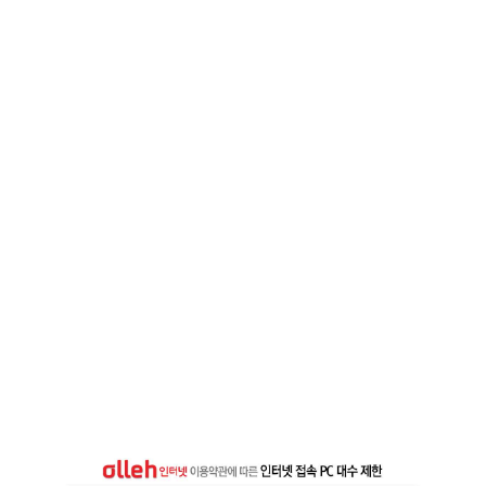
대
수
제
한
이
걸
려
서
이
것
저
것
연