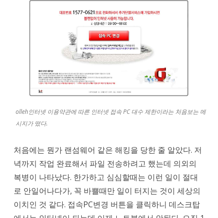
구
해
보
다
가
KT
고
olleh인터넷 이용약관에 따른 인터넷 접속 PC 대수 제한이라는 처음보는 메
시지가 떴다.
객
센
처음에는 뭔가 랜섬웨어 같은 해킹을 당한 줄 알았다. 저
터
녁까지 작업 완료해서 파일 전송하려고 했는데 의외의
복병이 나타났다. 한가하고 심심할때는 이런 일이 절대
에
로 안일어나다가, 꼭 바쁠때만 일이 터지는 것이 세상의
전
이치인 것 같다. 접속PC변경 버튼을 클릭하니 데스크탑
화
에서는 인터넷이 되는데 이제 노트북에서 안된다. 오직 1