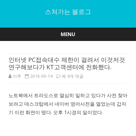
스쳐가는 블로그
MENU
Skip
to
content
인터넷 PC접속대수 제한이 걸려서 이것저것
연구해보다가 KT고객센터에 전화했다.
인
이추
2016-09-14
에 4개 댓글
터
노트북에서 트라도스로 열심히 일하고 있다가 사전 찾아
넷
보려고 데스크탑에서 네이버 영어사전을 열었는데 갑자
PC
기 이런 화면이 떴다. 오후 1시경의 일이었다.
접
속