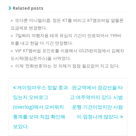
Related posts
» 또다른 미니멀리즘. 정든 KT를 버리고 KT엠모바일 알뜰폰
요금제로 변경했다.
» 7일짜리 여행자용 태국 유심의 기간이 만료되어서 199바
트를 내고 한달 더 기간 연장했다.
» VIP KT멤버쉽 포인트를 이용해서 GS25편의점에서 김혜자
도시락(등심돈까스)을 사먹었다.
» 이제 ‘전화번호’라는 것 자체가 점점 필요없어 지고 있다.
글
게이밍마우스 정말 효과
판교역에서 경강선을 타
탐
있는지 오버로그
고 여주역까지 갔다. 시범
색
(overlog)에서 오버워치
운행 기간이었지만 사람
통계를 보며 직접 확인해
이 엄청나게 많았다.
보았다.