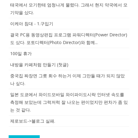
태국에서 모기한테 엄청나게 물렸다. 그래서 현지 약국에서 모
기약을 샀다.
이케아 침대 - 1.구입기
결국 PC용 동영상편집 프로그램 파워디렉터(Power Director)
도 샀다. 포토디렉터(Photo Director)와 함께...
100일 휴가
내방을 카페처럼 만들기 (첫글)
중국집 짜장면 그릇 회수 하는거 이제 그만둘 때가 되지 않았
나 싶다.
일본 도쿄에서 와이드모바일 와이파이도시락 인터넷 속도를
측정해 보았는데 그럭저럭 잘 나오는 편이었지만 편차가 좀 있
는 것 같다.
제로보드->블로그 실패.