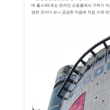
역
데 플스4프로는 온라인 쇼핑몰에서 구하기 어려
시
명한 곳이다 보니 궁금한 마음에 직접 가게 되
인
생
은
달
콤
하
고
또
한
아
름