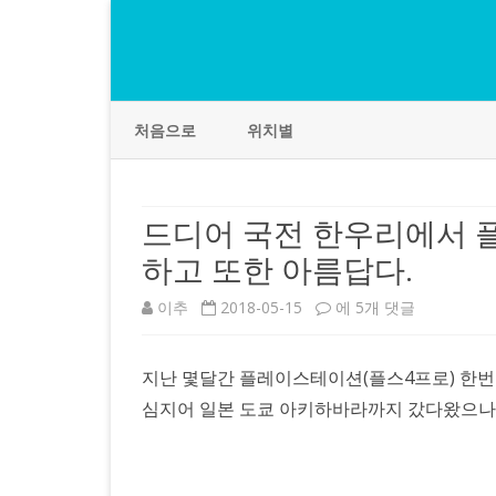
처음으로
위치별
드디어 국전 한우리에서 플
하고 또한 아름답다.
드
이추
2018-05-15
에 5개 댓글
디
지난 몇달간 플레이스테이션(플스4프로) 한
어
심지어 일본 도쿄 아키하바라까지 갔다왔으나 
국
전