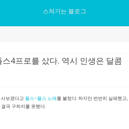
스쳐가는 블로그
Skip
to
content
스4프로를 샀다. 역시 인생은 달콤
번 사보겠다고
플스~플스 노래
를 불렀다. 하지만 번번히 실패했고,
결국 구하지를 못했다.