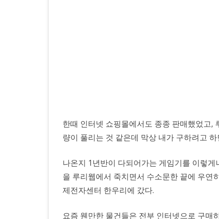
한
우
리
에
서
플
스
4
한때 인터넷 쇼핑몰에서도 종종 판매했었고, 
량이 풀리는 것 같은데 막상 내가 구하려고 하
프
로
나온지 1년반이 다되어가는 게임기를 이렇게나
를
을 루리웹에서 죽치면서 수소문한 끝에 우연히
제전자센터 한우리에 갔다.
샀
다.
요즘 웬만한 물건들은 전부 인터넷으로 구매하