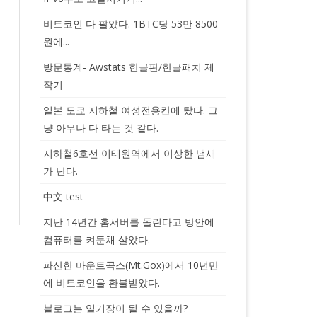
비트코인 다 팔았다. 1BTC당 53만 8500
원에...
방문통계- Awstats 한글판/한글패치 제
작기
일본 도쿄 지하철 여성전용칸에 탔다. 그
냥 아무나 다 타는 것 같다.
지하철6호선 이태원역에서 이상한 냄새
가 난다.
中文 test
지난 14년간 홈서버를 돌린다고 방안에
컴퓨터를 켜둔채 살았다.
파산한 마운트곡스(Mt.Gox)에서 10년만
에 비트코인을 환불받았다.
블로그는 일기장이 될 수 있을까?