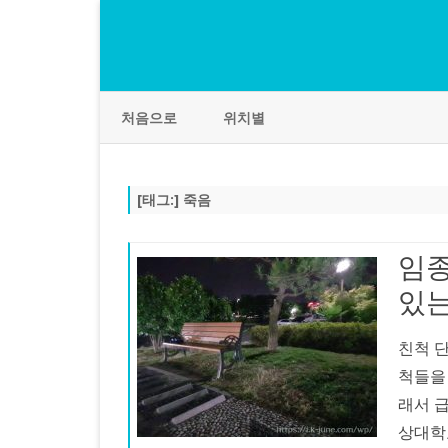
처음으로
위치별
[태그:]
죽음
임종
있는
친척 
척들을
래서 
상대학