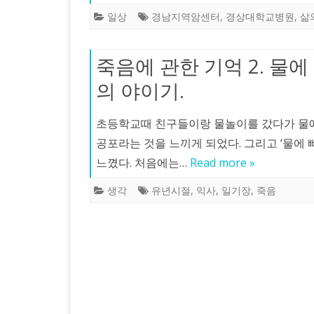
일상
경남지역암센터
,
경상대학교병원
,
삶
죽음에 관한 기억 2. 물
의 야이기.
초등학교때 친구들이랑 물놀이를 갔다가 물에
공포라는 것을 느끼게 되었다. 그리고 ‘물에
느꼈다. 처음에는…
Read more »
생각
유년시절
,
익사
,
일기장
,
죽음