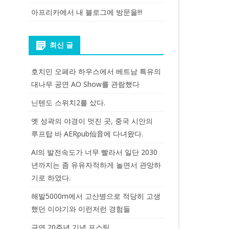
아프리카에서 내 블로그에 방문을!!!
최신 글
호치민 오페라 하우스에서 베트남 특유의
대나무 공연 AO Show를 관람했다
닌텐도 스위치2를 샀다.
옛 성곽의 야경이 멋진 곳, 중국 시안의
루프탑 바 AERpub仙音에 다녀왔다.
AI의 발전속도가 너무 빨라서 일단 2030
년까지는 좀 유유자적하게 놀면서 관망하
기로 하였다.
해발5000m에서 고산병으로 적당히 고생
했던 이야기와 이런저런 경험들
금연 20주년 기념 포스팅