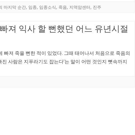
의 마지막 순간
,
임종
,
임종소식
,
죽음
,
지역암센터
,
진주
에 빠져 익사 할 뻔했던 어느 유년시절
 빠져 죽을 뻔한 적이 있었다. 그때 태어나서 처음으로 죽음의
 빠진 사람은 지푸라기도 잡는다’는 말이 어떤 것인지 뼛속까지