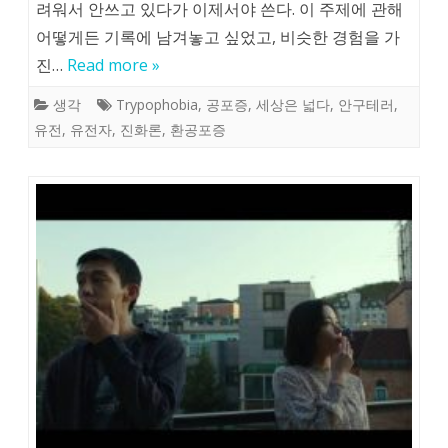
려워서 안쓰고 있다가 이제서야 쓴다. 이 주제에 관해
어떻게든 기록에 남겨놓고 싶었고, 비슷한 경험을 가
진…
Read more »
생각
Trypophobia
,
공포증
,
세상은 넓다
,
안구테러
,
유전
,
유전자
,
진화론
,
환공포증