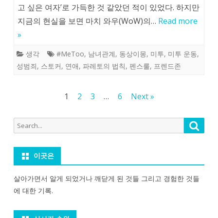
고 싶은 여자’로 가득한 것 같았던 적이 있었다. 하지만
지금의 현실을 보면 마치 와우(WoW)의…
Read more
»
생각
#MeToo
,
남녀관계
,
동상이몽
,
미투
,
미투 운동
,
성범죄
,
스토커
,
연애
,
파레토의 법칙
,
펜스룰
,
프렌드존
글
1
2
3
…
6
Next »
페
Search
Searc
이
for:
지
이곳은
매
김
살아가면서 알게 되었거나 깨닫게 된 것들 그리고 경험한 것들
에 대한 기록.