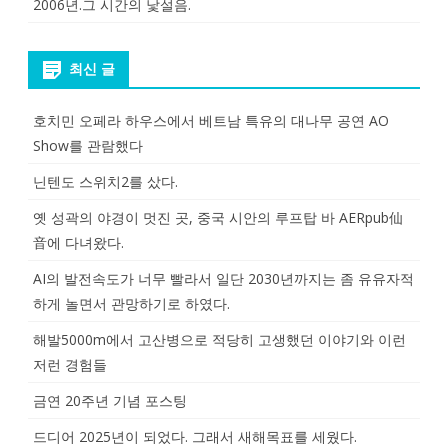
2006년.그 시간의 낯설음.
최신 글
호치민 오페라 하우스에서 베트남 특유의 대나무 공연 AO
Show를 관람했다
닌텐도 스위치2를 샀다.
옛 성곽의 야경이 멋진 곳, 중국 시안의 루프탑 바 AERpub仙
音에 다녀왔다.
AI의 발전속도가 너무 빨라서 일단 2030년까지는 좀 유유자적
하게 놀면서 관망하기로 하였다.
해발5000m에서 고산병으로 적당히 고생했던 이야기와 이런
저런 경험들
금연 20주년 기념 포스팅
드디어 2025년이 되었다. 그래서 새해목표를 세웠다.