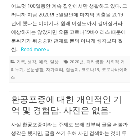
어느덧 100일동안 계속 집안에서만 생활하고 있다. 그
러니까 지금 2020년 3월말인데 마지막 외출을 2019
년에 했다는 이야기다. 원래 이정도까지 길어질거라
예상하지는 않았지만 요즘 코로나19바이러스 때문에
분위기가 뒤숭숭한 관계로 본의 아니게 생각보다 훨
씬…
Read more »
기록
,
생각
,
예측
,
일상
2020년
,
격리생활
,
사회적 거
리두기
,
은둔생활
,
자가격리
,
집돌이
,
코로나19
,
코로나바이러
스
환공포증에 대한 개인적인 기
억 및 경험담. 사진은 없음.
사실 환공포증이라는 주제로 오래 전부터 글을 써볼까
생각은 했지만, 글을 쓰기 위해 사진 검색하는 것이 두