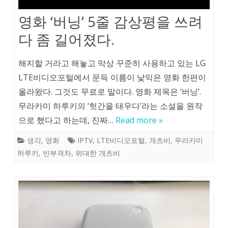
영화 ‘버닝’ 5줄 감상평을 쓰려
다 좀 길어졌다.
해지할 거라고 해놓고 막상 꾸준히 사용하고 있는 LG
LTE비디오포털에서 문득 이름이 낯익은 영화 한편이
올라왔다. 그것도 무료로 말이다. 영화 제목은 ‘버닝’.
무라카미 하루키의 ‘헛간을 태우다’라는 소설을 원작
으로 했다고 하는데, 진짜…
Read more »
생각
,
영화
IPTV
,
LTE비디오포털
,
개츠비
,
무라카미
하루키
,
빈부격차
,
위대한 개츠비