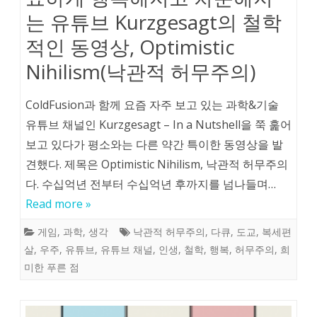
는 유튜브 Kurzgesagt의 철학
적인 동영상, Optimistic
Nihilism(낙관적 허무주의)
ColdFusion과 함께 요즘 자주 보고 있는 과학&기술
유튜브 채널인 Kurzgesagt – In a Nutshell을 쭉 훑어
보고 있다가 평소와는 다른 약간 특이한 동영상을 발
견했다. 제목은 Optimistic Nihilism, 낙관적 허무주의
다. 수십억년 전부터 수십억년 후까지를 넘나들며…
Read more »
게임
,
과학
,
생각
낙관적 허무주의
,
다큐
,
도교
,
복세편
살
,
우주
,
유튜브
,
유튜브 채널
,
인생
,
철학
,
행복
,
허무주의
,
희
미한 푸른 점