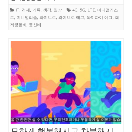
IT
,
경제
,
기록
,
생각
,
일상
4G
,
5G
,
LTE
,
미니멀리스
트
,
미니멀리즘
,
와이브로
,
와이브로 에그
,
와이파이 에그
,
최
저생활비
,
통신비
묘하게 행복해지고 차분해지