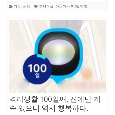
기록
,
생각
복세편살
,
아름다운 인생
,
행복
격리생활 100일째. 집에만 계
속 있으니 역시 행복하다.