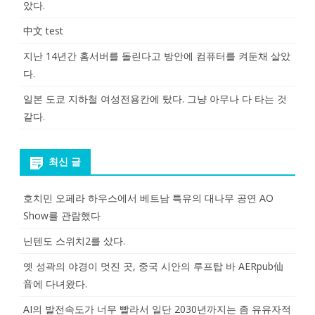
았다.
中文 test
지난 14년간 홈서버를 돌린다고 방안에 컴퓨터를 켜둔채 살았
다.
일본 도쿄 지하철 여성전용칸에 탔다. 그냥 아무나 다 타는 것
같다.
최신 글
호치민 오페라 하우스에서 베트남 특유의 대나무 공연 AO
Show를 관람했다
닌텐도 스위치2를 샀다.
옛 성곽의 야경이 멋진 곳, 중국 시안의 루프탑 바 AERpub仙
音에 다녀왔다.
AI의 발전속도가 너무 빨라서 일단 2030년까지는 좀 유유자적