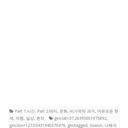
Part 1.시간
,
Part 2.테마
,
문화
,
비가역적 과거
,
여유로운 현
재
,
여행
,
일상
,
흔적
geo:lat=37.26395001975892
,
geo:lon=127.03431940370479
,
geotagged
,
Suwon
,
나혜석