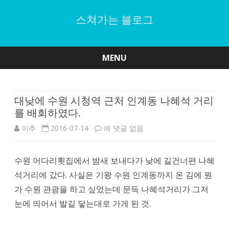
스쳐가는 블로그
MENU
Skip
to
content
대낮에 수원 시청역 근처 인계동 나혜석 거리
를 배회하였다.
대
이추
2016-07-14
에 댓글 없음
낮
수원 어다리횟집에서 밤새 보내다가 낮에 길건너편 나혜
에
석거리에 갔다. 사실은 기왕 수원 인계동까지 온 김에 뭔
수
가 수원 관광을 하고 싶었는데 문득 나혜석거리가 그저
원
눈에 띄어서 발길 닿는대로 가게 된 것.
시