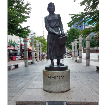
배
회
하
였
다.