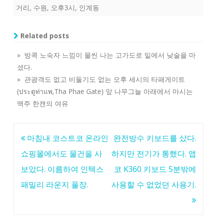
거리
,
수원
,
오후3시
,
인계동
Related posts
» 방콕 노숙자 느낌이 물씬 나는 고가도로 밑에서 낮술을 마
셨다.
» 관광객도 없고 비둘기도 없는 오후 세시의 타패게이트
(ประตูท่าแพ,Tha Phae Gate) 앞 나무그늘 아래에서 마시는
맥주 한캔의 여유
글
마침내 코스트코 온라인
완전방수 키보드를 샀다.
탐
쇼핑몰에서도 물건을 사
하지만 전기가 통했다. 앱
색
보았다. 이름하여 인텍스
코 K360 키보드 5분밖에
패밀리 라운지 풀장.
사용할 수 없었던 사용기.