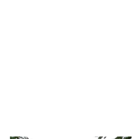
청
역
근
처
인
계
동
나
혜
석
거
리
를