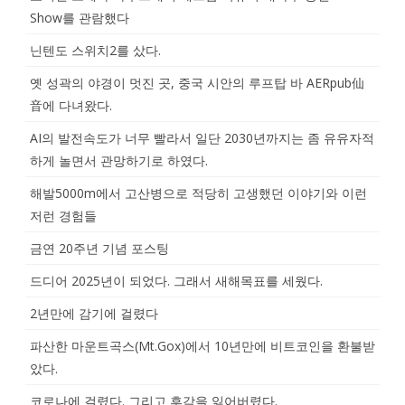
Show를 관람했다
닌텐도 스위치2를 샀다.
옛 성곽의 야경이 멋진 곳, 중국 시안의 루프탑 바 AERpub仙
音에 다녀왔다.
AI의 발전속도가 너무 빨라서 일단 2030년까지는 좀 유유자적
하게 놀면서 관망하기로 하였다.
해발5000m에서 고산병으로 적당히 고생했던 이야기와 이런
저런 경험들
금연 20주년 기념 포스팅
드디어 2025년이 되었다. 그래서 새해목표를 세웠다.
2년만에 감기에 걸렸다
파산한 마운트곡스(Mt.Gox)에서 10년만에 비트코인을 환불받
았다.
코로나에 걸렸다. 그리고 후각을 잃어버렸다.