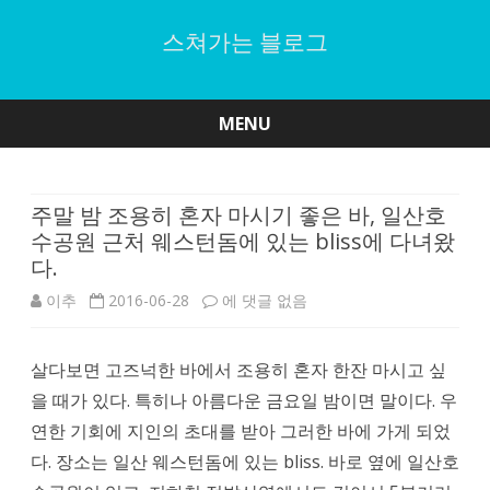
스쳐가는 블로그
MENU
Skip
to
content
주말 밤 조용히 혼자 마시기 좋은 바, 일산호
수공원 근처 웨스턴돔에 있는 bliss에 다녀왔
다.
주
이추
2016-06-28
에 댓글 없음
말
살다보면 고즈넉한 바에서 조용히 혼자 한잔 마시고 싶
밤
을 때가 있다. 특히나 아름다운 금요일 밤이면 말이다. 우
조
연한 기회에 지인의 초대를 받아 그러한 바에 가게 되었
용
다. 장소는 일산 웨스턴돔에 있는 bliss. 바로 옆에 일산호