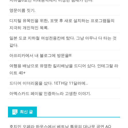
영문이름 짓기.
디지털 유목민을 위한, 포맷 후 새로 설치하는 프로그램들의
지극히 개인적인 목록.
일본 도쿄 지하철 여성전용칸에 탔다. 그냥 아무나 다 타는 것
같다.
아프리카에서 내 블로그에 방문을!!!
여행용 배낭으로 유명한 킬리배낭을 드디어 샀다. 인테그랄 라
이트 40+
드디어 이더리움을 샀다. 1ETH당 11달러에...
아멕스카드 페이팔 인증하느라 고생한 이야기.
최신 글
호치민 오페라 하우스에서 베트남 특유의 대나무 공연 AO