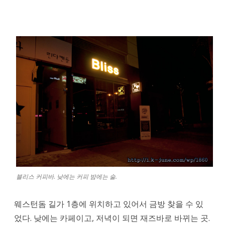
공
원
근
처
웨
스
턴
돔
에
있
블리스 커피바. 낮에는 커피 밤에는 술.
는
bliss
웨스턴돔 길가 1층에 위치하고 있어서 금방 찾을 수 있
에
었다. 낮에는 카페이고, 저녁이 되면 재즈바로 바뀌는 곳.