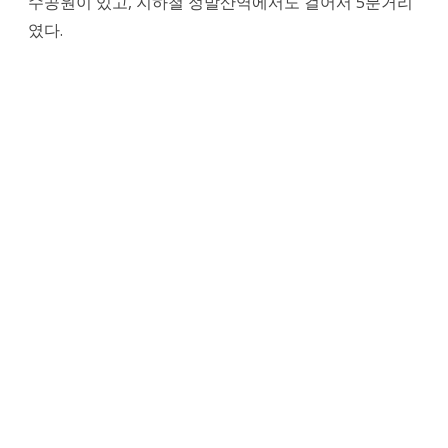
수공원이 있고, 지하철 정발산역에서도 걸어서 5분거리
히
였다.
혼
자
마
시
기
좋
은
바,
일
산
호
수