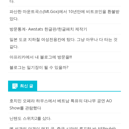
다.
파산한 마운트곡스(Mt.Gox)에서 10년만에 비트코인을 환불받
았다.
방문통계- Awstats 한글판/한글패치 제작기
일본 도쿄 지하철 여성전용칸에 탔다. 그냥 아무나 다 타는 것
같다.
아프리카에서 내 블로그에 방문을!!!
블로그는 일기장이 될 수 있을까?
최신 글
호치민 오페라 하우스에서 베트남 특유의 대나무 공연 AO
Show를 관람했다
닌텐도 스위치2를 샀다.
옛 성곽의 야경이 멋진 곳, 중국 시안의 루프탑 바 AERpub仙