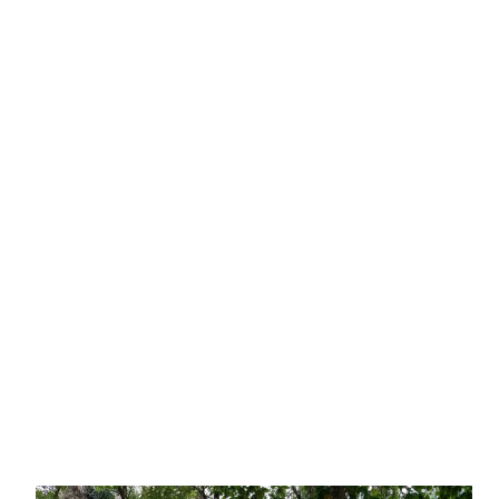
오
기
좋
은
치
앙
마
이
유
명
패
밀
리