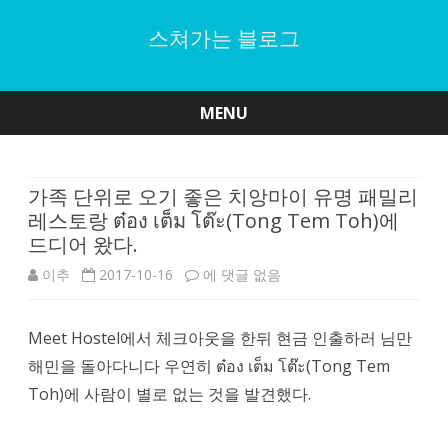
스쳐가는 블로그
MENU
Skip
to
content
가족 단위로 오기 좋은 치앙마이 유명 패밀리
레스토랑 ต๋อง เต็ม โต๊ะ(Tong Tem Toh)에
드디어 왔다.
가
이추
2017-10-16
에 댓글 없음
족
Meet Hostel에서 체크아웃을 한뒤 현금 인출하러 님만
단
해민을 돌아다니다 우연히 ต๋อง เต็ม โต๊ะ(Tong Tem
위
Toh)에 사람이 별로 없는 것을 발견했다.
로