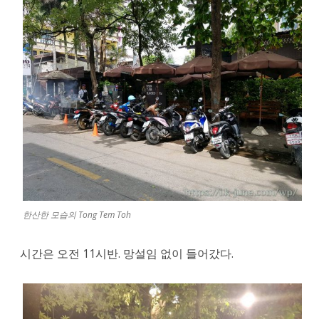
레
스
토
랑
ต๋อง
เต็ม
โต๊ะ(Tong
Tem
Toh)
한산한 모습의 Tong Tem Toh
에
시간은 오전 11시반. 망설임 없이 들어갔다.
드
디
어