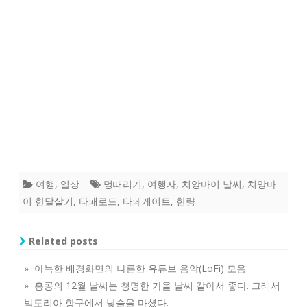
여행
,
일상
멍때리기
,
여행자
,
치앙마이 날씨
,
치앙마
이 한달살기
,
타패로드
,
타페게이트
,
한량
Related posts
» 아늑한 배경화면의 나른한 유튜브 음악(LoFi) 모음
» 홍콩의 12월 날씨는 청명한 가을 날씨 같아서 좋다. 그래서
빅토리아 항구에서 낮술을 마셨다.