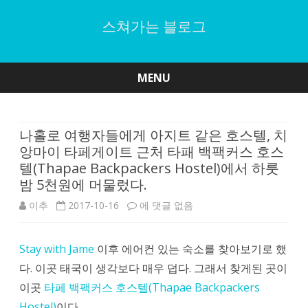
스쳐가는 블로그
MENU
Skip
to
content
나홀로 여행자들에게 아지트 같은 호스텔, 치
앙마이 타페게이트 근처 타패 백팩커스 호스
텔(Thapae Backpackers Hostel)에서 하룻
밤 5천원에 머물렀다.
나
이추
2017-10-16
에 댓글 없음
홀
Stay with Jame
이후 에어컨 있는 숙소를 찾아보기로 했
로
다. 이곳 태국이 생각보다 매우 덥다. 그래서 찾게된 곳이
여
이곳
타페 백팩커스 호스텔(Thapae Backpackers
행
Hostel)
이다.