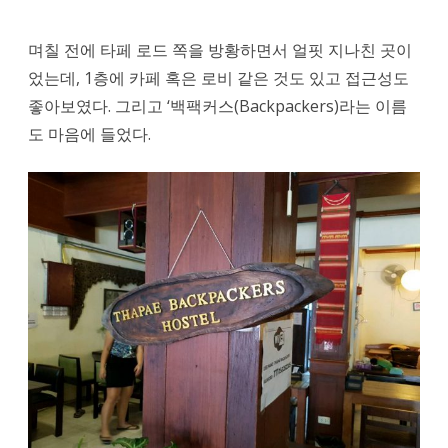
앙
며칠 전에 타페 로드 쪽을 방황하면서 얼핏 지나친 곳이
마
었는데, 1층에 카페 혹은 로비 같은 것도 있고 접근성도
이
좋아보였다. 그리고 ‘백팩커스(Backpackers)라는 이름
도 마음에 들었다.
타
페
게
이
트
근
처
타
패