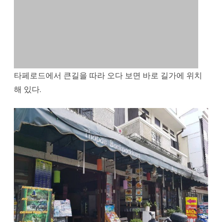
룻
밤
5
천
타페로드에서 큰길을 따라 오다 보면 바로 길가에 위치
원
해 있다.
에
머
물
렀
다.