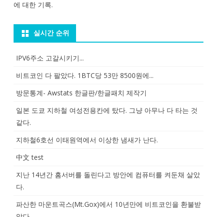
에 대한 기록.
실시간 순위
IPV6주소 고갈시키기...
비트코인 다 팔았다. 1BTC당 53만 8500원에...
방문통계- Awstats 한글판/한글패치 제작기
일본 도쿄 지하철 여성전용칸에 탔다. 그냥 아무나 다 타는 것
같다.
지하철6호선 이태원역에서 이상한 냄새가 난다.
中文 test
지난 14년간 홈서버를 돌린다고 방안에 컴퓨터를 켜둔채 살았
다.
파산한 마운트곡스(Mt.Gox)에서 10년만에 비트코인을 환불받
았다.