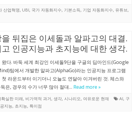
차 산업혁명
,
UBI
,
국가 자동화지수
,
기본소득
,
기업 자동화지수
,
유튜브
,
을 뒤집은 이세돌과 알파고의 대결.
고 인공지능과 초지능에 대한 생각.
 왔다. 바둑 세계 최강인 이세돌9단을 구글의 딥마인드(Google
Mind)팀에서 개발한 알파고(AlphaGo)라는 인공지능 프로그램
제 첫 라운드부터 이기더니 오늘도 연달아 이겨버린 것. 체스와
둑은, 경우의 수가 너무 많아 절대…
Read more »
불확실한 미래
,
비가역적 과거
,
생각
,
시나리오
,
여유로운 현재
AI
,
구
공지능
,
초지능
,
특이점