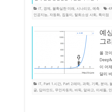
IT
,
경제
,
불확실한 미래
,
시나리오
,
예측
4
인공지능
,
자동화
,
집돌이
,
탈희소성 사회
,
특이점
예상
그리
올 것이
Deep
이 어
달리 바
IT
,
Part 1.시간
,
Part 2.테마
,
과학
,
기록
,
분야
,
글
,
딥마인드
,
무인자동차
,
바둑
,
알파고
,
이세돌
,
인