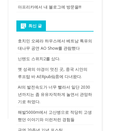
아프리카에서 내 블로그에 방문을!!!
최신 글
호치민 오페라 하우스에서 베트남 특유의
대나무 공연 AO Show를 관람했다
닌텐도 스위치2를 샀다.
옛 성곽의 야경이 멋진 곳, 중국 시안의
루프탑 바 AERpub仙音에 다녀왔다.
AI의 발전속도가 너무 빨라서 일단 2030
년까지는 좀 유유자적하게 놀면서 관망하
기로 하였다.
해발5000m에서 고산병으로 적당히 고생
했던 이야기와 이런저런 경험들
금연 20주년 기념 포스팅