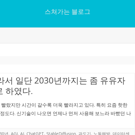
스쳐가는 블로그
Skip
to
content
라서 일단 2030년까지는 좀 유유자
 하였다.
 빨랐지만 시간이 갈수록 더욱 빨라지고 있다. 특히 요즘 핫한
 정도다. 신기술이 나오면 언제나 먼저 사용해 보느라 바빴던 나
030년
,
AGI
,
AI
,
ChatGPT
,
StableDiffusion
,
과도기
,
노동해방
,
데이터센