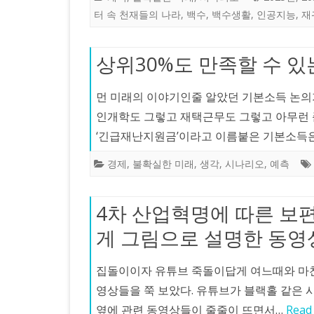
터 속 천재들의 나라
,
백수
,
백수생활
,
인공지능
,
재
상위30%도 만족할 수 
먼 미래의 이야기인줄 알았던 기본소득 논의가
인개학도 그렇고 재택근무도 그렇고 아무런
‘긴급재난지원금’이라고 이름붙은 기본소득
경제
,
불확실한 미래
,
생각
,
시나리오
,
예측
4차 산업혁명에 따른 보편
게 그림으로 설명한 동영
집돌이이자 유튜브 죽돌이답게 여느때와 마
영상들을 쭉 보았다. 유튜브가 블랙홀 같은 
옆에 관련 동영상들이 줄줄이 뜨면서…
Read