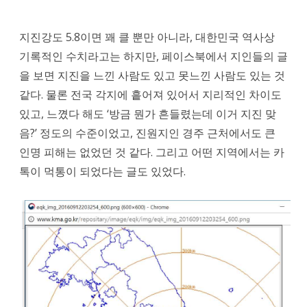
렇
게
지진강도 5.8이면 꽤 클 뿐만 아니라, 대한민국 역사상
심
기록적인 수치라고는 하지만, 페이스북에서 지인들의 글
을 보면 지진을 느낀 사람도 있고 못느낀 사람도 있는 것
각
같다. 물론 전국 각지에 흩어져 있어서 지리적인 차이도
하
있고, 느꼈다 해도 ‘방금 뭔가 흔들렸는데 이거 지진 맞
게
음?’ 정도의 수준이었고, 진원지인 경주 근처에서도 큰
느
인명 피해는 없었던 것 같다. 그리고 어떤 지역에서는 카
톡이 먹통이 되었다는 글도 있었다.
껴
지
지
않
았
지