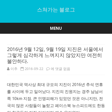
스쳐가는 블로그
MENU
Skip
to
content
2016년 9월 12일, 9월 19일 지진은 서울에서
그렇게 심각하게 느껴지지 않았지만 여전히
불안하다.
2016
이추
2016-09-22
에 댓글 없음
년
대한민국 역사상 최대 규모의 지진이 2016년 추석 연휴
9
를 사이에 두고 일어났다. 지진의 진원지는 경주 남남서
월
쪽 10km 지점. 큰 인명피해가 있었던 것은 아니지만, 전
12
국의 많은 사람들이 놀랐고 페이스북 뉴스피드에도 한동