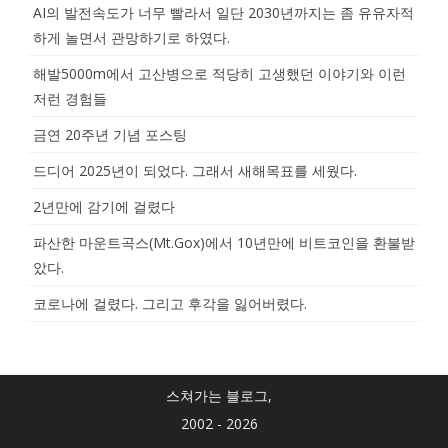
AI의 발전속도가 너무 빨라서 일단 2030년까지는 좀 유유자적
하게 놀면서 관망하기로 하였다.
해발5000m에서 고산병으로 적당히 고생했던 이야기와 이런
저런 경험들
금연 20주년 기념 포스팅
드디어 2025년이 되었다. 그래서 새해목표를 세웠다.
2년만에 감기에 걸렸다
파산한 마운트곡스(Mt.Gox)에서 10년만에 비트코인을 환불받
았다.
코로나에 걸렸다. 그리고 후각을 잃어버렸다.
스쳐가는 블로그,
2002 - 2026