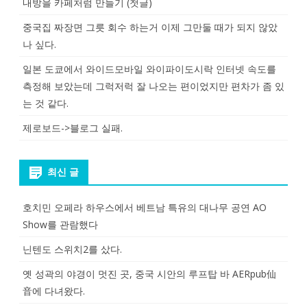
내방을 카페처럼 만들기 (첫글)
중국집 짜장면 그릇 회수 하는거 이제 그만둘 때가 되지 않았
나 싶다.
일본 도쿄에서 와이드모바일 와이파이도시락 인터넷 속도를
측정해 보았는데 그럭저럭 잘 나오는 편이었지만 편차가 좀 있
는 것 같다.
제로보드->블로그 실패.
최신 글
호치민 오페라 하우스에서 베트남 특유의 대나무 공연 AO
Show를 관람했다
닌텐도 스위치2를 샀다.
옛 성곽의 야경이 멋진 곳, 중국 시안의 루프탑 바 AERpub仙
音에 다녀왔다.