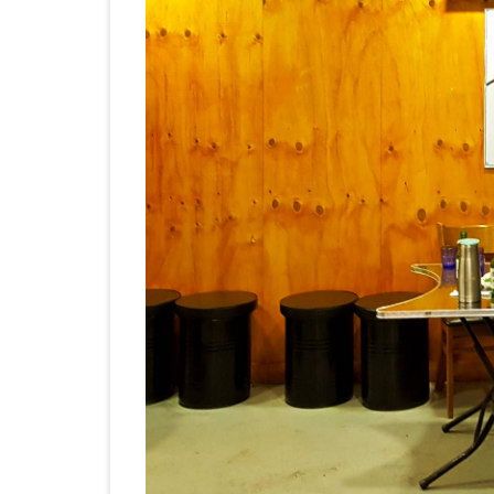
우
리
소
고
기
무
한
리
필
집
에
갔
다.