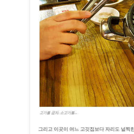
고기를 굽자. 소고기를…
그리고 이곳이 여느 고깃집보다 자리도 널찍한