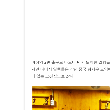
서
온
외
국
인
친
구
와
마장역 2번 출구로 나오니 먼저 도착한 일행
지만 나머지 일행들은 작년 중국 광저우 모임에
함
에 있는 고깃집으로 갔다.
께
마
장
동