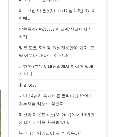
비트코인 다 팔았다. 1BTC당 53만 8500
원에...
방문통계- Awstats 한글판/한글패치 제
작기
일본 도쿄 지하철 여성전용칸에 탔다. 그
냥 아무나 다 타는 것 같다.
지하철6호선 이태원역에서 이상한 냄새
가 난다.
中文 test
지난 14년간 홈서버를 돌린다고 방안에
컴퓨터를 켜둔채 살았다.
파산한 마운트곡스(Mt.Gox)에서 10년만
에 비트코인을 환불받았다.
블로그는 일기장이 될 수 있을까?