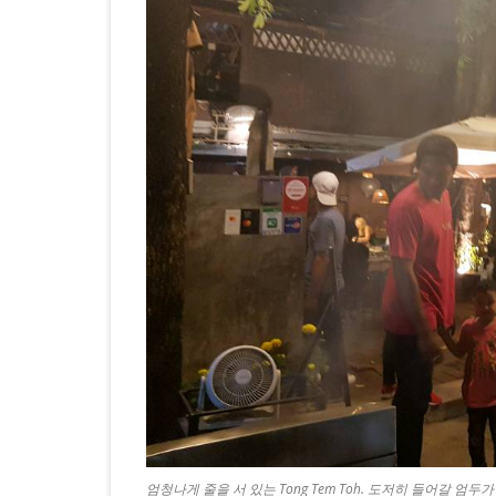
하
고
아
담
한
Curry
Scoop
에
서
카
레
치
킨
엄청나게 줄을 서 있는 Tong Tem Toh. 도저히 들어갈 엄두가