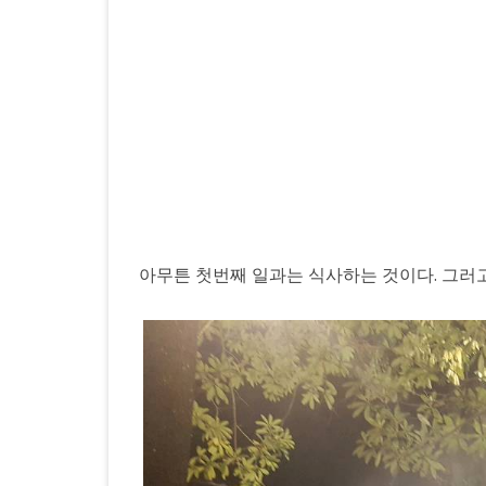
달
살
기
17
일
째,
오
늘
아무튼 첫번째 일과는 식사하는 것이다. 그러
저
녁
은
조
용